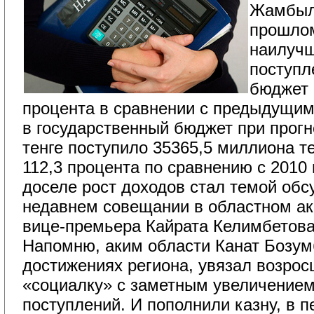
Жамбылс
прошлом
наилучш
поступл
бюджет 
процента в сравнении с предыдущим
в государственный бюджет при прогн
тенге поступило 35365,5 миллиона те
112,3 процента по сравнению с 2010
доселе рост доходов стал темой обс
недавнем совещании в областном ак
вице-премьера Кайрата Келимбетова
Напомню, аким области Канат Бозумб
достижениях региона, увязал возрос
«социалку» с заметным увеличением
поступлений. И пополнили казну, в п