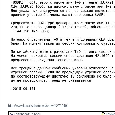
(USDKZT_TOD), евро с расчетами T+0 в тенге (EURKZT_
США (EURUSD_TOD), китайскому юаню с расчетами T+0 в
Для указанных инструментов данная сессия является о
приняли участие 24 члена валютного рынка KASE.

Средневзвешенный курс доллара США с расчетами T+0 в
270,11 тенге за доллар (-13,87 тенге), объем торгов
(+144 250 тыс. USD).

По евро с расчетами T+0 в тенге и долларах США сдел
было. На момент закрытия сессии котировки отсутство
По китайскому юаню с расчетами T+0 в тенге сделок з
На момент закрытия сессии спрос составил 42,1600 те
предложение – 42,1900 тенге за юань.

Все тренды в данном сообщении указаны относительно 
утренней сессии. Если на предыдущей утренней сессии
по соответствующему инструменту заключено не было и
им не проводились, тренд не указывается.

[2015-09-17]

http://www.kase.kz/ru/news/show/1271949
Копировать в блог 
Комме