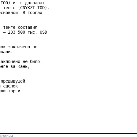
TOD) и  в долларах 

 тенге (CNYKZT_TOD). 

сновной. В торгах 

 тенге составил 

 – 233 500 тыс. USD 

ок заключено не 

вали.

аключено не было. 

нге за юань, 

предыдущей 

 сделок 

ли торги 

нтарии 