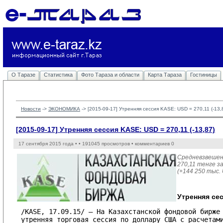
О Таразе
Статистика
Фото Тараза и области
Карта Тараза
Гостиницы
Новости
-> 
ЭКОНОМИКА
-> 
[2015-09-17] Утренняя сессия KASE: USD = 270,11 (-13,
[2015-09-17] Утренняя сессия KASE: USD = 270,11 (-13,87)
17 сентября 2015 года •
• 191045 просмотров • комментариев 0
Средневзвешен
270,11 тенге за
(+144 250 тыс.
Утренняя сес
/KASE, 17.09.15/ – На Казахстанской фондовой бирже 
утренняя торговая сессия по доллару США с расчетами