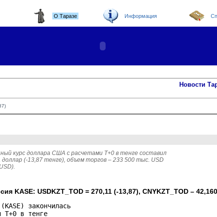
О Таразе
Информация
Сп
Новости Та
87)
ный курс доллара США с расчетами T+0 в тенге составил
 доллар (-13,87 тенге), объем торгов – 233 500 тыс. USD 
 USD).
сия KASE: USDKZT_TOD = 270,11 (-13,87), CNYKZT_TOD – 42,160
(KASE) закончилась 

 Т+0 в тенге 
