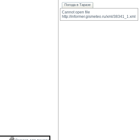
Погода в Таразе
Cannot open file 
http://informer.gismeteo.ru/xml/38341_1.xml