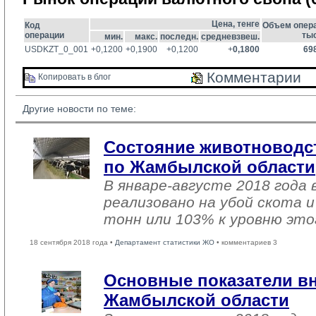
Цена, тенге
Код
Объем опера
операции
тыс
мин.
макс.
последн.
средневзвеш.
USDKZT_0_001
+0,1200
+0,1900
+0,1200
+
0,1800
69
Комментарии 
Копировать в блог 
Другие новости по теме:
Состояние животноводств
по Жамбылской области
В январе-августе 2018 года 
реализовано на убой скота и
тонн или 103% к уровню это
18 сентября 2018 года •
Департамент статистики ЖО
• комментариев 3
Основные показатели в
Жамбылской области