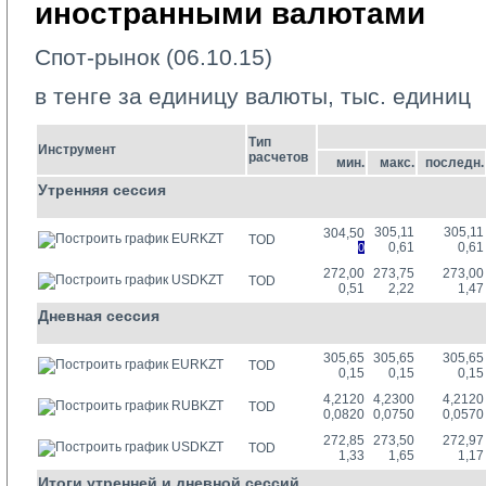
иностранными валютами
Спот-рынок (06.10.15)
в тенге за единицу валюты, тыс. единиц
Тип
Инструмент
расчетов
мин.
макс.
последн.
Утренняя сессия
305,11
305,11
304,50
EURKZT
TOD
0,61
0,61
0
272,00
273,75
273,00
USDKZT
TOD
0,51
2,22
1,47
Дневная сессия
305,65
305,65
305,65
EURKZT
TOD
0,15
0,15
0,15
4,2120
4,2300
4,2120
RUBKZT
TOD
0,0820
0,0750
0,0570
272,85
273,50
272,97
USDKZT
TOD
1,33
1,65
1,17
Итоги утренней и дневной сессий