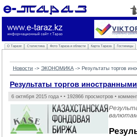
О Таразе
Статистика
Фото Тараза и области
Карта Тараза
Гостиницы
Новости
-> 
ЭКОНОМИКА
-> 
Результаты торгов ин
Результаты торгов иностранными
6 октября 2015 года •
• 192866 просмотров • коммен
Результ
валюта
Резул