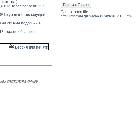
тыс. гол.).
Погода в Таразе
4 тыс. голов поросят, 35,9 
Cannot open file 
2,8% к уровню предыдущего 
http://informer.gismeteo.ru/xml/38341_1.xml
 на личные подсобные 
8 года по области в 
Версия для печати 
ках сложился в сумме