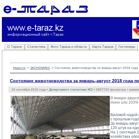
О Таразе
Статистика
Фото Тараза и области
Карта Тараза
Гостиницы
Новости
-> 
ЭКОНОМИКА
-> 
Состояние животноводства за январь-август 2018 год
Состояние животноводства за январь-август 2018 года 
18 сентября 2018 года •
Департамент статистики ЖО
• 2807733 просмотра • комме
В январе-авгус
тонн или 103% 
Валовой надой м
с прошлым годом
За январь-авгус
120 штук на одн
На 1 сентяьря 2
хозяйствах облас