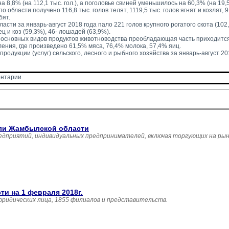
 на 8,8% (на 112,1 тыс. гол.), а поголовье свиней уменьшилось на 60,3% (на 19,5 
о области получено 116,8 тыс. голов телят, 1119,5 тыс. голов ягнят и козлят, 9,
бят.
ласти за январь-август 2018 года пало 221 голов крупного рогатого скота (10
ец и коз (59,3%), 46- лошадей (63,9%).
 основных видов продуктов животноводства преобладающая часть приходится
ения, где произведено 61,5% мяса, 76,4% молока, 57,4% яиц.
родукции (услуг) сельского, лесного и рыбного хозяйства за январь-август 201
нтарии 
вли Жамбылской области
едприятий, индивидуальных предпринимателей, включая торгующих на рын
и на 1 февраля 2018г.
юридических лица, 1855 филиалов и представительств.