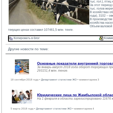
тыс. гол.), птиц
За этот период п
тыс. голов жере
В хозяйствах об
года), 3102 – ов
В производстве
хозяйства насел
Объем валовой п
текущих ценах составил 107461,5 млн. тенге.
Копировать в блог 
Комме
Другие новости по теме:
Основные показатели внутренней торго
За январь-август 2018 года оборот торгующих пр
293151,4 млн. тенге.
18 сентября 2018 года •
Департамент статистики ЖО
• комментариев 3
Юридические лица по Жамбылской област
На 1 февраля в области зарегистрировано 11676 
5 марта 2018 года •
Департамент статистики ЖО
• комментариев 4