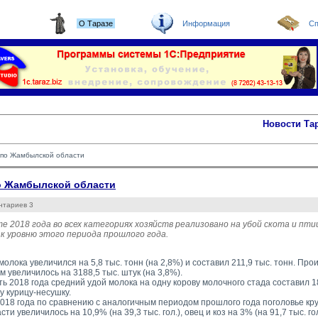
О Таразе
Информация
Сп
Новости Та
а по Жамбылской области
по Жамбылской области
нтариев 3
те 2018 года во всех категориях хозяйств реализовано на убой скота и птиц
к уровню этого периода прошлого года.
олока увеличился на 5,8 тыс. тонн (на 2,8%) и составил 211,9 тыс. тонн. Пр
 увеличилось на 3188,5 тыс. штук (на 3,8%).
ть 2018 года средний удой молока на одну корову молочного стада составил 18
у курицу-несушку.
018 года по сравнению с аналогичным периодом прошлого года поголовье круп
ти увеличилось на 10,9% (на 39,3 тыс. гол.), овец и коз на 3% (на 91,7 тыс. го