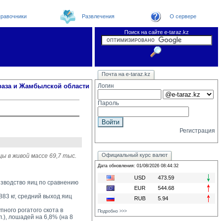
равочники
Развлечения
О сервере
Поиск на сайте e-taraz.kz
Новости
Новости e-taraz
Телефоный справочник
Видеоконференция
Почта на e-taraz.kz
Погода в Таразе
Замечания и предложения
Чат
Организации
Форум
Курсы валют
Web
раза и Жамбылской области
Логин
Пароль
Регистрация
Официальный курс валют
ы в живой массе 69,7 тыс.
Дата обновления: 01/08/2026 08:44:32
USD
473.59
оизводство яиц по сравнению
EUR
544.68
83 кг, средний выход яиц 
RUB
5.94
ного рогатого скота в 
Подробно >>>
л.), лошадей на 6,8% (на 8