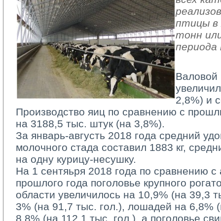
реализов
птицы в 
тонн или
периода 
Валовой 
увеличил
2,8%) и с
Производство яиц по сравнению с прошл
на 3188,5 тыс. штук (на 3,8%).
За январь-августь 2018 года средний удо
молочного стада составил 1883 кг, средн
на одну курицу-несушку.
На 1 сентяьря 2018 года по сравнению с
прошлого года поголовье крупного рогато
области увеличилось на 10,9% (на 39,3 тыс
3% (на 91,7 тыс. гол.), лошадей на 6,8% (н
8,8% (на 112,1 тыс. гол.), а поголовье с