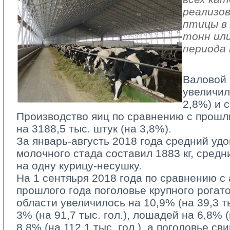
реализов
птицы в 
тонн или
периода 
Валовой 
увеличил
2,8%) и с
Производство яиц по сравнению с прошл
на 3188,5 тыс. штук (на 3,8%).
За январь-августь 2018 года средний удо
молочного стада составил 1883 кг, средн
на одну курицу-несушку.
На 1 сентяьря 2018 года по сравнению с
прошлого года поголовье крупного рогато
области увеличилось на 10,9% (на 39,3 тыс
3% (на 91,7 тыс. гол.), лошадей на 6,8% (н
8,8% (на 112,1 тыс. гол.), а поголовье с