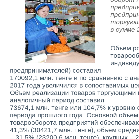
предпри
предпри
торгующ
в сумме 
Объем р
товарооб
индивид
предпринимателей) составил
170092,1 млн. тенге и по сравнению с а
2017 года увеличился в сопоставимых це
Объем реализации товаров торгующими п
аналогичный период составил
73674,1 млн. тенге или 104,7% к уровню 
периода прошлого года. Основной объем
товарооборота предприятий обеспечива
41,3% (30421,7 млн. тенге), объем средн
– 31,5% (23200,6 млн. тенге), крупных – 