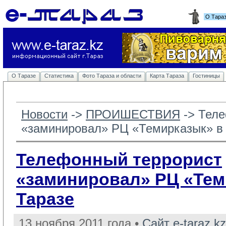
О Тара
О Таразе
Статистика
Фото Тараза и области
Карта Тараза
Гостиницы
Новости
-> 
ПРОИШЕСТВИЯ
-> 
Теле
«заминировал» РЦ «Темирказык» в
Телефонный террорист
«заминировал» РЦ «Тем
Таразе
13 ноября 2011 года •
Сайт e-taraz.kz