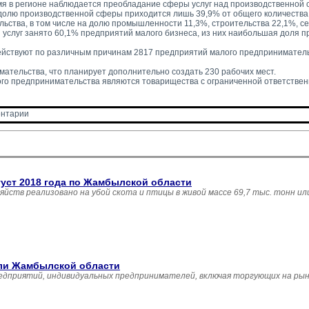
я в регионе наблюдается преобладание сферы услуг над производственной 
а долю производственной сферы приходится лишь 39,9% от общего количеств
ьства, в том числе на долю промышленности 11,3%, строительства 22,1%, сел
 услуг занято 60,1% предприятий малого бизнеса, из них наибольшая доля п
ействуют по различным причинам 2817 предприятий малого предпринимательст
мательства, что планирует дополнительно создать 230 рабочих мест.
о предпринимательства являются товарищества с ограниченной ответственн
нтарии 
густ 2018 года по Жамбылской области
зяйств реализовано на убой скота и птицы в живой массе 69,7 тыс. тонн и
вли Жамбылской области
едприятий, индивидуальных предпринимателей, включая торгующих на рын