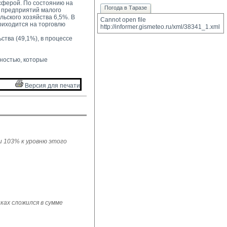
сферой. По состоянию на
Погода в Таразе
а предприятий малого
ьского хозяйства 6,5%. В
Cannot open file 
риходится на торговлю
http://informer.gismeteo.ru/xml/38341_1.xml
ва (49,1%), в процессе 
остью, которые 
Версия для печати 
ли 103% к уровню этого
ках сложился в сумме