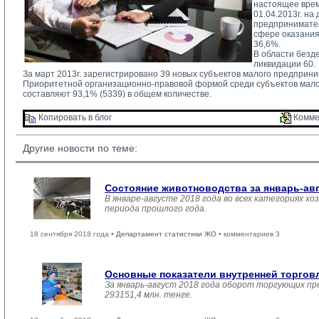
настоящее врем
01.04.2013г. н
предпринимател
сфере оказания
36,6%.
В области безд
ликвидации 60.
За март 2013г. зарегистрировано 39 новых субъектов малого предприни
Приоритетной организационно-правовой формой среди субъектов малог
составляют 93,1% (5339) в общем количестве.
Копировать в блог 
Комме
Другие новости по теме:
Состояние животноводства за январь-ав
В январе-августе 2018 года во всех категориях хо
периода прошлого года.
18 сентября 2018 года •
Департамент статистики ЖО
• комментариев 3
Основные показатели внутренней торго
За январь-август 2018 года оборот торгующих пр
293151,4 млн. тенге.