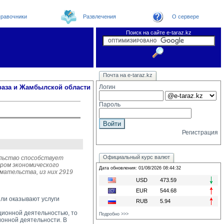
равочники
Развлечения
О сервере
Поиск на сайте e-taraz.kz
Новости
Новости e-taraz
Телефоный справочник
Видеоконференция
Почта на e-taraz.kz
Погода в Таразе
Замечания и предложения
Чат
Организации
Форум
Курсы валют
Web
раза и Жамбылской области
Логин
Пароль
Регистрация
Официальный курс валют
ельство способствует
ром экономического
Дата обновления: 01/08/2026 08:44:32
мательства, из них 2919
USD
473.59
EUR
544.68
ли оказывают услуги
RUB
5.94
ионной деятельностью, то 
Подробно >>>
ионной деятельности. В