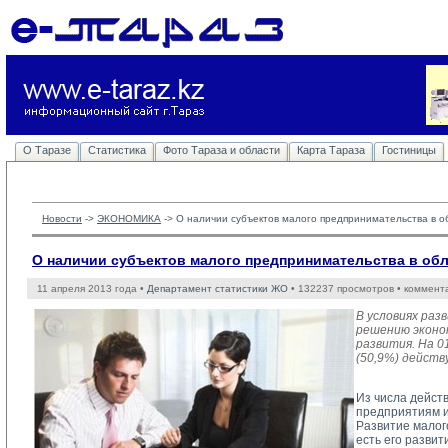
О Таразе
Статистика
Фото Тараза и области
Карта Тараза
Гостиницы
Новости
-> 
ЭКОНОМИКА
-> 
О наличии субъектов малого предпринимательства в об
О наличии субъектов малого предпринимательства в облас
11 апреля 2013 года •
Департамент статистики ЖО
• 132237 просмотров • коммент
В условиях ра
решению эконо
развития. На 0
(50,9%) дейст
Из числа дейст
предприятиям и
Развитие малог
есть его разви