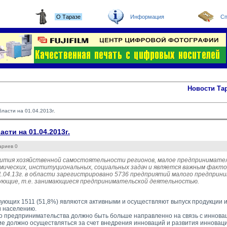
О Таразе
Информация
Сп
Новости Та
ласти на 01.04.2013г.
ти на 01.04.2013г.
ариев 0
звития хозяйственной самостоятельности регионов, малое предпринимат
мических, институциональных, социальных задач и является важным факто
1.04.13г. в области зарегистрировано 5736 предприятий малого предприни
вующие, т.е. занимающиеся предпринимательской деятельностью.
вующих 1511 (51,8%) являются активными и осуществляют выпуск продукции и
 населению.
о предпринимательства должно быть больше направленно на связь с инновац
тие должно осуществляться за счет внедрения инноваций и развития инновац