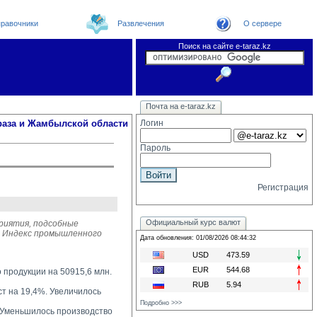
равочники
Развлечения
О сервере
Поиск на сайте e-taraz.kz
Новости
Новости e-taraz
Телефоный справочник
Видеоконференция
Почта на e-taraz.kz
Погода в Таразе
Замечания и предложения
Чат
Организации
Форум
Курсы валют
Web
раза и Жамбылской области
Логин
Пароль
Регистрация
Официальный курс валют
риятия, подсобные
е. Индекс промышленного
Дата обновления: 01/08/2026 08:44:32
USD
473.59
EUR
544.68
о продукции на 50915,6 млн.
RUB
5.94
 на 19,4%. Увеличилось 
Подробно >>>
Уменьшилось производство 