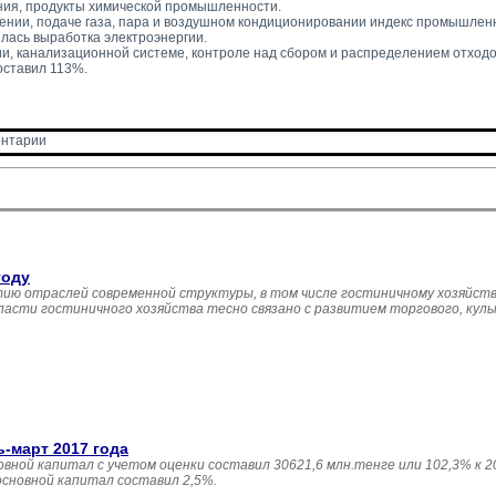
ния, продукты химической промышленности.
ении, подаче газа, пара и воздушном кондиционировании индекс промышленн
лась выработка электроэнергии.
и, канализационной системе, контроле над сбором и распределением отходо
оставил 113%.
нтарии 
году
ию отраслей современной структуры, в том числе гостиничному хозяйств
асти гостиничного хозяйства тесно связано с развитием торгового, кул
ь-март 2017 года
овной капитал с учетом оценки составил 30621,6 млн.тенге или 102,3% к 20
основной капитал составил 2,5%.