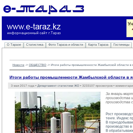
О Таразе
Статистика
Фото Тараза и области
Карта Тараза
Гостиницы
Новости
-> 
ОБЩЕСТВО
-> 
Итоги работы промышленности Жамбылской области в я
Итоги работы промышленности Жамбылской области в ян
3 мая 2017 года •
Департамент статистики ЖО
• 3233107 просмотров • комментари
За январь-мар
производства и
производства с
Рост производст
тенге. Индекс 
В горнодобываю
производство в
В обрабатывающ