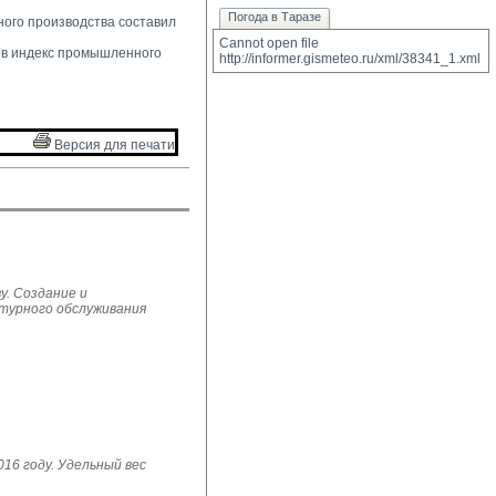
Погода в Таразе
ого производства составил 
Cannot open file 
в индекс промышленного 
http://informer.gismeteo.ru/xml/38341_1.xml
Версия для печати 
у. Создание и
ьтурного обслуживания
16 году. Удельный вес