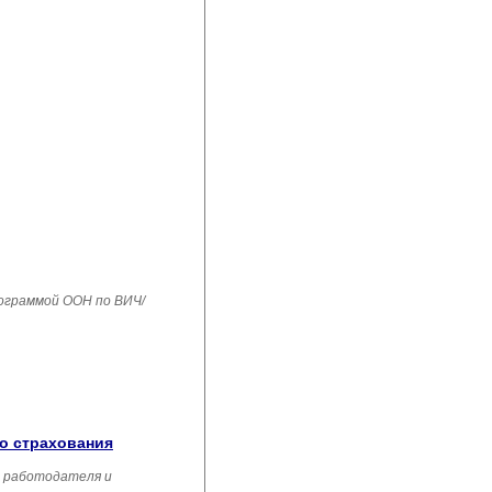
рограммой ООН по ВИЧ/
го страхования
, работодателя и