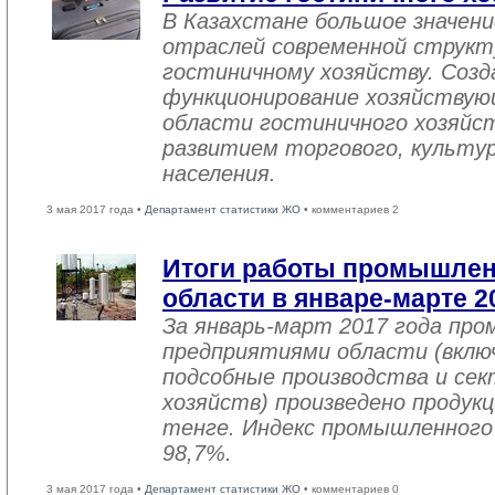
В Казахстане большое значен
отраслей современной структ
гостиничному хозяйству. Созд
функционирование хозяйствую
области гостиничного хозяйст
развитием торгового, культу
населения.
3 мая 2017 года •
Департамент статистики ЖО
• комментариев 2
Итоги работы промышле
области в январе-марте 2
За январь-март 2017 года пр
предприятиями области (вклю
подсобные производства и се
хозяйств) произведено продукц
тенге. Индекс промышленного
98,7%.
3 мая 2017 года •
Департамент статистики ЖО
• комментариев 0