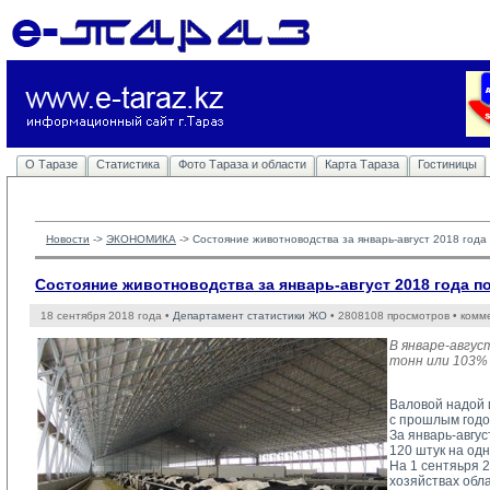
О Таразе
Статистика
Фото Тараза и области
Карта Тараза
Гостиницы
Новости
-> 
ЭКОНОМИКА
-> 
Состояние животноводства за январь-август 2018 год
Состояние животноводства за январь-август 2018 года 
18 сентября 2018 года •
Департамент статистики ЖО
• 2808108 просмотров • комм
В январе-авгус
тонн или 103% 
Валовой надой м
с прошлым годом
За январь-авгус
120 штук на одн
На 1 сентяьря 2
хозяйствах облас