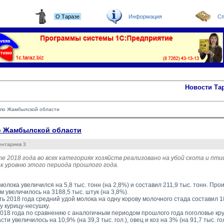
О Таразе
Информация
Сп
Новости Та
а по Жамбылской области
по Жамбылской области
ентариев 3
те 2018 года во всех категориях хозяйств реализовано на убой скота и птиц
к уровню этого периода прошлого года.
олока увеличился на 5,8 тыс. тонн (на 2,8%) и составил 211,9 тыс. тонн. Пр
 увеличилось на 3188,5 тыс. штук (на 3,8%).
ть 2018 года средний удой молока на одну корову молочного стада составил 18
у курицу-несушку.
018 года по сравнению с аналогичным периодом прошлого года поголовье круп
ти увеличилось на 10,9% (на 39,3 тыс. гол.), овец и коз на 3% (на 91,7 тыс. го