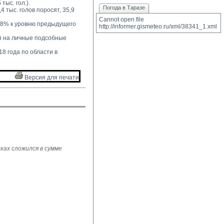
тыс. гол.).
Погода в Таразе
4 тыс. голов поросят, 35,9 
Cannot open file 
2,8% к уровню предыдущего 
http://informer.gismeteo.ru/xml/38341_1.xml
 на личные подсобные 
8 года по области в 
Версия для печати 
ках сложился в сумме