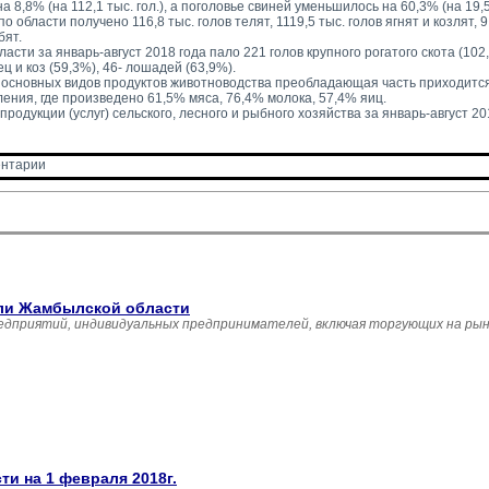
 на 8,8% (на 112,1 тыс. гол.), а поголовье свиней уменьшилось на 60,3% (на 19,5 
о области получено 116,8 тыс. голов телят, 1119,5 тыс. голов ягнят и козлят, 9,
бят.
ласти за январь-август 2018 года пало 221 голов крупного рогатого скота (10
ец и коз (59,3%), 46- лошадей (63,9%).
 основных видов продуктов животноводства преобладающая часть приходится
ения, где произведено 61,5% мяса, 76,4% молока, 57,4% яиц.
родукции (услуг) сельского, лесного и рыбного хозяйства за январь-август 201
нтарии 
вли Жамбылской области
едприятий, индивидуальных предпринимателей, включая торгующих на рын
и на 1 февраля 2018г.