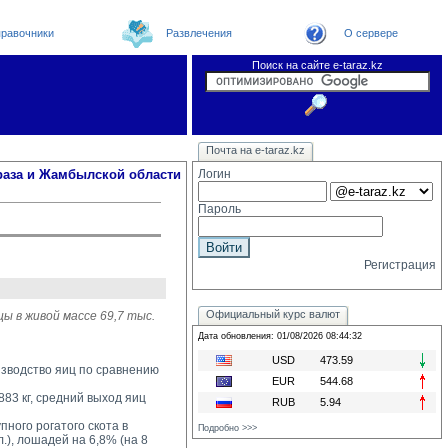
равочники
Развлечения
О сервере
Поиск на сайте e-taraz.kz
Новости
Новости e-taraz
Телефоный справочник
Видеоконференция
Почта на e-taraz.kz
Погода в Таразе
Замечания и предложения
Чат
Организации
Форум
Курсы валют
Web
раза и Жамбылской области
Логин
Пароль
Регистрация
Официальный курс валют
ы в живой массе 69,7 тыс.
Дата обновления: 01/08/2026 08:44:32
USD
473.59
оизводство яиц по сравнению
EUR
544.68
83 кг, средний выход яиц 
RUB
5.94
ного рогатого скота в 
Подробно >>>
л.), лошадей на 6,8% (на 8