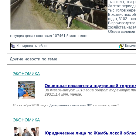
тыс. гол.), птиц
За этот период п
тыс. голов жере
В хозяйствах об
года), 3102 – ов
В производстве
хозяйства насел
Объем валовой п
текущих ценах составил 107461,5 млн. тенге.
Копировать в блог 
Комме
Другие новости по теме:
ЭКОНОМИКА
Основные показатели внутренней торго
За январь-август 2018 года оборот торгующих пр
293151,4 млн. тенге.
18 сентября 2018 года •
Департамент статистики ЖО
• комментариев 3
ЭКОНОМИКА
Юридические лица по Жамбылской област