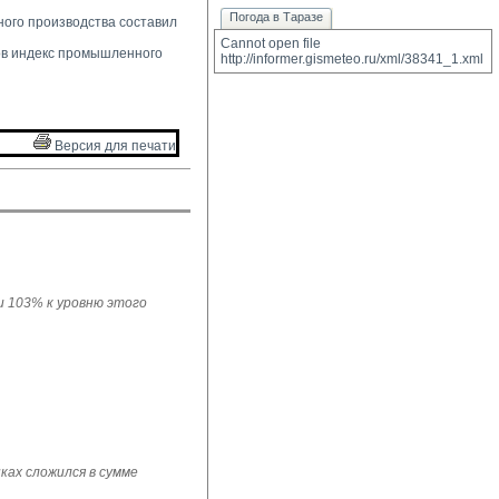
Погода в Таразе
ого производства составил 
Cannot open file 
в индекс промышленного 
http://informer.gismeteo.ru/xml/38341_1.xml
Версия для печати 
ли 103% к уровню этого
ках сложился в сумме