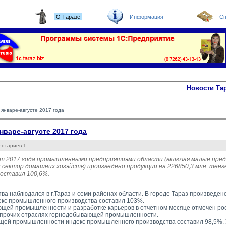
О Таразе
Информация
Сп
Новости Та
январе-августе 2017 года
варе-августе 2017 года
ентариев 1
уст 2017 года промышленными предприятиями области (включая малые пре
 сектор домашних хозяйств) произведено продукции на 226850,3 млн. тен
оставил 100,6%.
ва наблюдался в г.Тараз и семи районах области. В городе Тараз произведен
декс промышленного производства составил 103%.
щей промышленности и разработке карьеров в отчетном месяце отмечен рост
 прочих отраслях горнодобывающей промышленности.
ей промышленности индекс промышленного производства составил 98,5%. 