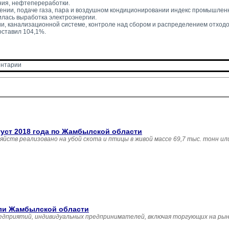
ния, нефтепереработки.
ении, подаче газа, пара и воздушном кондиционировании индекс промышленн
илась выработка электроэнергии.
и, канализационной системе, контроле над сбором и распределением отходо
оставил 104,1%.
нтарии 
густ 2018 года по Жамбылской области
зяйств реализовано на убой скота и птицы в живой массе 69,7 тыс. тонн и
вли Жамбылской области
едприятий, индивидуальных предпринимателей, включая торгующих на рын