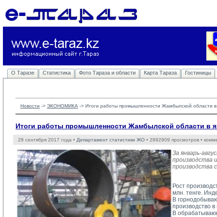
О Таразе
Статистика
Фото Тараза и области
Карта Тараза
Гостиницы
Новости
-> 
ЭКОНОМИКА
-> 
Итоги работы промышленности Жамбылской области в 
Итоги работы промышленности Жамбылской области в ян
28 сентября 2017 года •
Департамент статистики ЖО
• 2892909 просмотров • комм
За январь-авг
производства и
производства с
Рост производст
млн. тенге. Ин
В горнодобываю
производство в
В обрабатывающ