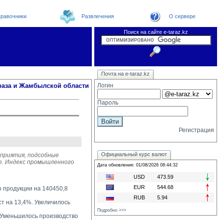
равочники
Развлечения
О сервере
Поиск на сайте e-taraz.kz
Новости
Новости e-taraz
Телефоный справочник
Видеоконференция
Почта на e-taraz.kz
Погода в Таразе
Замечания и предложения
Чат
Организации
Форум
Курсы валют
Web
раза и Жамбылской области
Логин
Пароль
Регистрация
Официальный курс валют
дприятия, подсобные
ге. Индекс промышленного
Дата обновления: 01/08/2026 08:44:32
USD
473.59
EUR
544.68
о продукции на 140450,8
RUB
5.94
 на 13,4%. Увеличилось 
Подробно >>>
Уменьшилось производство 