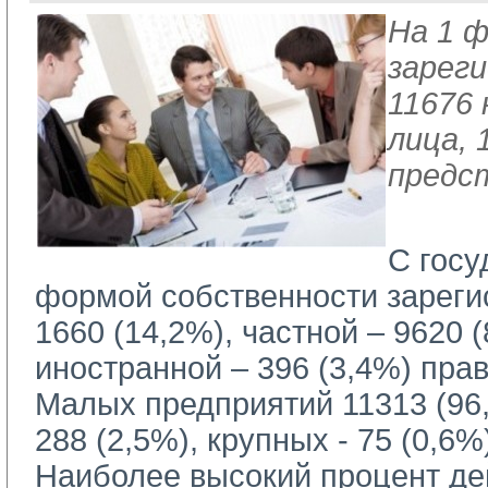
На 1 ф
зарег
11676
лица, 
предс
С госу
формой собственности зареги
1660 (14,2%), частной – 9620 
иностранной – 396 (3,4%) пра
Малых предприятий 11313 (96,
288 (2,5%), крупных - 75 (0,6%
Наиболее высокий процент де