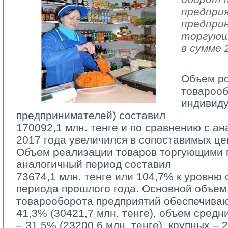
предпри
предпри
торгующ
в сумме 
Объем р
товарооб
индивид
предпринимателей) составил
170092,1 млн. тенге и по сравнению с а
2017 года увеличился в сопоставимых це
Объем реализации товаров торгующими п
аналогичный период составил
73674,1 млн. тенге или 104,7% к уровню 
периода прошлого года. Основной объем
товарооборота предприятий обеспечива
41,3% (30421,7 млн. тенге), объем средн
– 31,5% (23200,6 млн. тенге), крупных – 