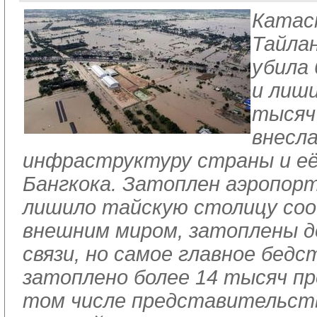
Катас
Тайла
убила 
и лиш
тысяч 
внесла
инфраструктуру страны и е
Бангкока. Затоплен аэропорт
лишило тайскую столицу соо
внешним миром, затоплены д
связи, но самое главное бедс
затоплено более 14 тысяч пр
том числе представительст