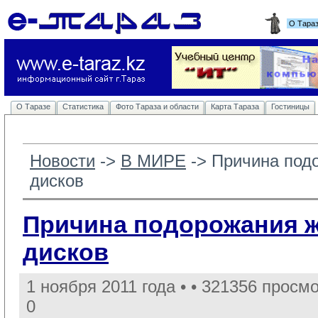
О Тара
О Таразе
Статистика
Фото Тараза и области
Карта Тараза
Гостиницы
Новости
-> 
В МИРЕ
-> 
Причина под
дисков
Причина подорожания ж
дисков
1 ноября 2011 года •
• 321356 просмо
0