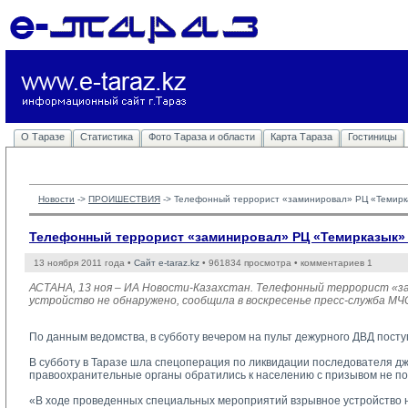
О Таразе
Статистика
Фото Тараза и области
Карта Тараза
Гостиницы
Новости
-> 
ПРОИШЕСТВИЯ
-> 
Телефонный террорист «заминировал» РЦ «Темирк
Телефонный террорист «заминировал» РЦ «Темирказык» 
13 ноября 2011 года •
Сайт e-taraz.kz
• 961834 просмотра • комментариев 1
АСТАНА, 13 ноя – ИА Новости-Казахстан. Телефонный террорист «за
устройство не обнаружено, сообщила в воскресенье пресс-служба МЧ
По данным ведомства, в субботу вечером на пульт дежурного ДВД пост
В субботу в Таразе шла спецоперация по ликвидации последователя джих
правоохранительные органы обратились к населению с призывом не под
«В ходе проведенных специальных мероприятий взрывное устройство не