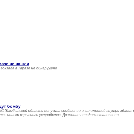
разе не нашли
вокзала в Таразе не обнаружено
щут бомбу
 ДЧС Жамбылской области получила сообщение о заложенной внутри здания
утся поиски взрывного устройства. Движение поездов остановлено.