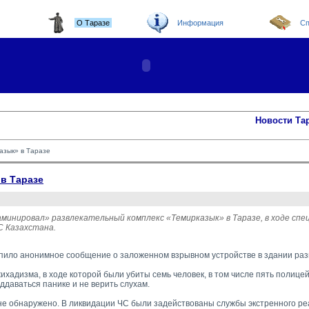
О Таразе
Информация
Сп
Новости Та
азык» в Таразе
в Таразе
минировал» развлекательный комплекс «Темирказык» в Таразе, в ходе сп
С Казахстана.
упило анонимное сообщение о заложенном взрывном устройстве в здании раз
адизма, в ходе которой были убиты семь человек, в том числе пять полицейс
даваться панике и не верить слухам.
 обнаружено. В ликвидации ЧС были задействованы службы экстренного реаг