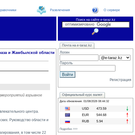
равочники
Развлечения
О сервере
Поиск на сайте e-taraz.kz
Новости
Новости e-taraz
Телефоный справочник
Видеоконференция
Почта на e-taraz.kz
Погода в Таразе
Замечания и предложения
Чат
Организации
Форум
Курсы валют
Web
раза и Жамбылской области
Логин
Пароль
Регистрация
Официальный курс валют
ецмероприятий взрывное
Дата обновления: 01/08/2026 08:44:32
USD
473.59
влекательного центра.
EUR
544.68
ких. Руководство области и 
RUB
5.94
Подробно >>>
ирования, в том числе 22 