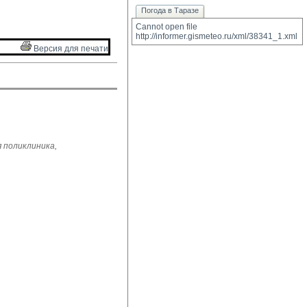
Погода в Таразе
Cannot open file 
http://informer.gismeteo.ru/xml/38341_1.xml
Версия для печати 
 поликлиника,