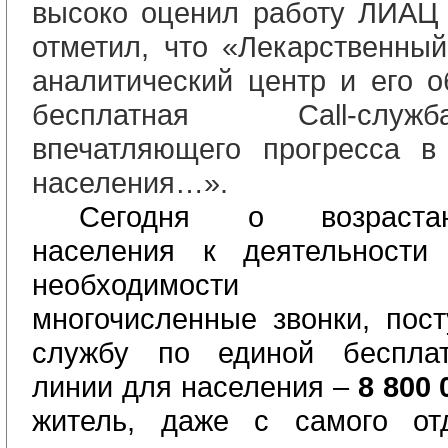
высоко оценил работу ЛИАЦ 
отметил
,
что «Лекарственный
аналитический центр и его 
бесплатная Саll-слу
впечатляющего прогресса в
населения…».
Сегодня о возраста
населения к деятельност
необходимости свид
многочисленные звонки, пос
службу
по 
един
ой
беспла
лини
и
для населения – 
8 800 
житель, даже с самого отд