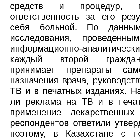
средств и процедур, п
ответственность за его рез
себя больной.
По д
анны
исследования, проведенн
ым
информационно-аналитически
каждый второй граждан
принимает препараты сам
назначения врача, руководст
ТВ и в печатных изданиях.
На
ли реклама на ТВ и в печа
применение лекарственных
респон
ден
тов
ответили утве
поэтому,
в Казахстане
с н