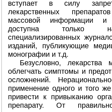
вступает в силу запр
лекарственных
препаратов
массовой информации и 
доступна только н
специализированных
журнало
изданий, публикующие
меди
монографии и т.д.
Безусловно, лекарства м
облегчать симптомы и предот
осложнений.
Нерациональн
применение одного и того же
привести к привыканию орг
препарату. От правильн