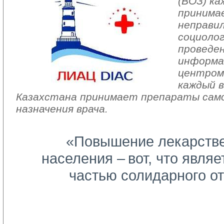
(ВОЗ) к
принима
неправил
социолог
проведе
информа
центром 
каждый 
Казахстана принимает препараты сам
назначения врача.
«Повышение лекарстве
населения –
вот, что явля
частью
солидарного о