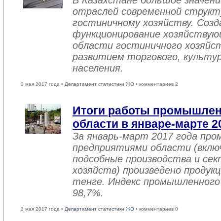
В Казахстане большое значен
отраслей современной структ
гостиничному хозяйству. Созд
функционирование хозяйствую
области гостиничного хозяйст
развитием торгового, культу
населения.
3 мая 2017 года •
Департамент статистики ЖО
• комментариев 2
Итоги работы промышле
области в январе-марте 2
За январь-март 2017 года пр
предприятиями области (вклю
подсобные производства и се
хозяйств) произведено продукц
тенге. Индекс промышленного
98,7%.
3 мая 2017 года •
Департамент статистики ЖО
• комментариев 0