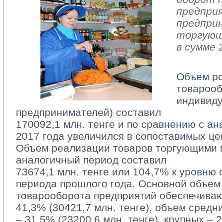
предпри
предпри
торгующ
в сумме 
Объем р
товарооб
индивид
предпринимателей) составил
170092,1 млн. тенге и по сравнению с а
2017 года увеличился в сопоставимых це
Объем реализации товаров торгующими п
аналогичный период составил
73674,1 млн. тенге или 104,7% к уровню 
периода прошлого года. Основной объем
товарооборота предприятий обеспечива
41,3% (30421,7 млн. тенге), объем средн
– 31,5% (23200,6 млн. тенге), крупных – 