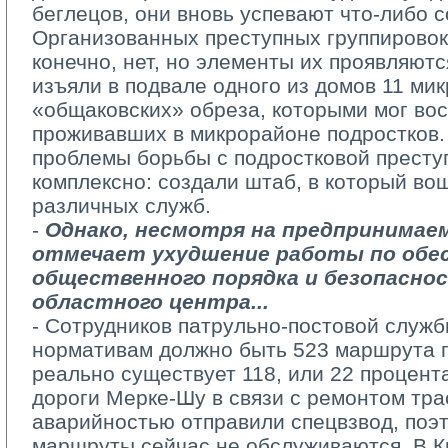
беглецов, они вновь успевают что-либо 
Организованных преступных группировок
конечно, нет, но элементы их проявляютс
изъяли в подвале одного из домов 11 ми
«общаковских» обреза, которыми мог во
проживавших в микрорайоне подростков.
проблемы борьбы с подростковой прест
комплексно: создали штаб, в который во
различных служб.
- 
Однако, несмотря на предпринимае
отмечает ухудшение работы по обе
общественного порядка и безопасно
областного центра...
- Сотрудников патрульно-постовой службы
нормативам должно быть 523 маршрута 
реально существует 118, или 22 процент
дороги Мерке-Шу в связи с ремонтом тра
аварийностью отправили спецвзвод, поэт
маршруты сейчас не обслуживаются. В К