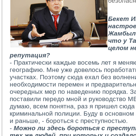
безопас
Бекет И
настрое
Жамбылс
что у Т
целом н
репутация?
- Практически каждые восемь лет я меняю
географию. Мне уже довелось поработат
участках. Поэтому сюда ехал без волнени
необходимости перемен и предваритель
очередных мер по наведению порядка. З
поставили передо мной и руководство МВ
думаю, всем понятна, раз я пришел сюда
криминальной полиции. Буду в основном 
и раньше, - бороться с преступностью.
- 
Можно ли здесь бороться с преступ
тех же людей, при которых и создал