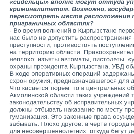
«сидельцы» вполне могут оттуда у
криминалитетом. Возможно, госуда
пересмотреть места расположения т
приграничных областях?
- Во время волнений в Кыргызстане перв
нас было не допустить распространения
преступности, противостоять поступлени
на территорию области. Правоохранител
неплохо: изъяты автоматы, пистолеты, 
охраны президента Кыргызстана, УВД об
В ходе оперативных операций задержан
схрон оружия, предназначавшегося для 
Что касается тюрем, то в центральных об
Акмолинской области таких учреждений т
законодательству об исправительных у
должны отбывать наказание по месту про
гуманизация. Это законные права осужде
забывать. Плохо другое: в черте города
для несовершеннолетних, откуда бегут д