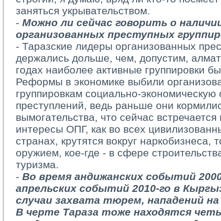
заняться укрывательством.
- 
Можно ли сейчас говорить о наличи
организованных преступных группир
- Таразские лидеры организованных пре
держались дольше, чем, допустим, алмат
годах наиболее активные группировки б
Реформы в экономике выбили организов
группировкам социально-экономическую 
преступлений, ведь раньше они кормилис
вымогательства, что сейчас встречается
интересы ОПГ, как во всех цивилизованн
странах, крутятся вокруг наркобизнеса, 
оружием, кое-где - в сфере строительст
туризма.
- 
Во время андижанских событий 2000
апрельских событий 2010-го в Кырг
случаи захвата тюрем, нападений н
В черте Тараза тоже находятся четы