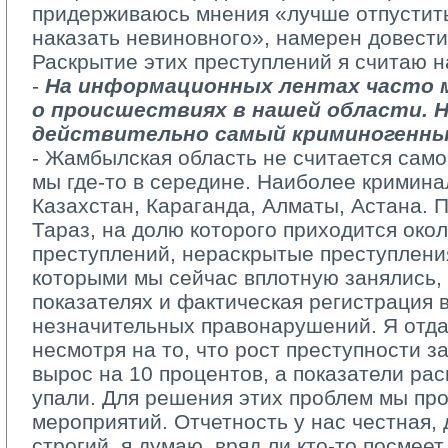
придерживаюсь мнения «лучше отпустить
наказать невиновного», намерен довести
Раскрытие этих преступлений я считаю 
- 
На информационных лентах часто 
о происшествиях в нашей области. 
действительно самый криминогенн
- Жамбылская область не считается само
мы где-то в середине. Наиболее кримин
Казахстан, Караганда, Алматы, Астана. 
Тараз, на долю которого приходится око
преступлений, нераскрытые преступлени
которыми мы сейчас вплотную занялись,
показателях и фактическая регистрация 
незначительных правонарушений. Я отдал
несмотря на то, что рост преступности з
вырос на 10 процентов, а показатели ра
упали. Для решения этих проблем мы пр
мероприятий. Отчетность у нас честная, 
строгий, я думаю, вряд ли кто-то посмее