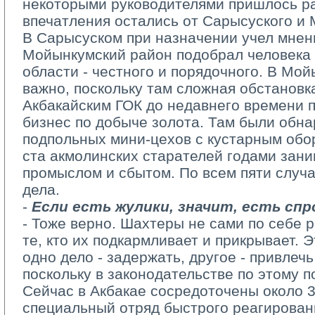
некоторыми руководителями пришлось р
впечатления остались от Сарысуского и
В Сарысуском при назначении учел мнени
Мойынкумский район подобрал человека 
области - честного и порядочного. В Мо
важно, поскольку там сложная обстановк
Акбакайским ГОК до недавнего времени 
бизнес по добыче золота. Там были обн
подпольных мини-цехов с кустарным обо
ста акмолинских старателей годами зан
промыслом и сбытом. По всем пяти случ
дела.
- 
Если есть жулики, значит, есть спр
- Тоже верно. Шахтеры не сами по себе р
те, кто их подкармливает и прикрывает. 
одно дело - задержать, другое - привлечь
поскольку в законодательстве по этому п
Сейчас в Акбакае сосредоточены около 3
специальный отряд быстрого реагировани