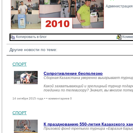
Администрация 
Копировать в блог 
Комме
Другие новости по теме:
СПОРТ
Сопротивление бесполезно
Сборная Казахстана уверенно выигрывает турни
Какой захватывающий и зрелищный турнир подарил
поединки по телевизору? Значит, вы многое пот
14 октября 2015 года •
• комментариев 0
СПОРТ
К празднованию 550-летия Казахского ха
Призовой фонд третьего турнира «Евразия барыс