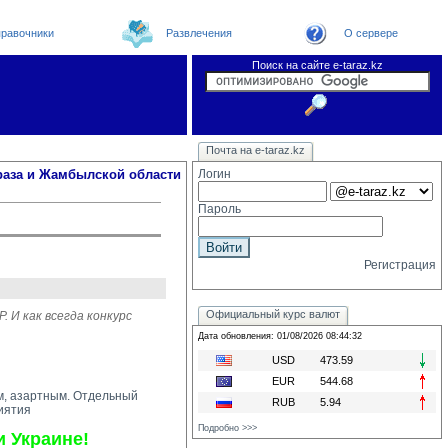
равочники
Развлечения
О сервере
Поиск на сайте e-taraz.kz
Новости
Новости e-taraz
Телефоный справочник
Видеоконференция
Почта на e-taraz.kz
Погода в Таразе
Замечания и предложения
Чат
Организации
Форум
Курсы валют
Web
раза и Жамбылской области
Логин
Пароль
Регистрация
Официальный курс валют
 И как всегда конкурс
Дата обновления: 01/08/2026 08:44:32
USD
473.59
EUR
544.68
ым, азартным. Отдельный
RUB
5.94
иятия
Подробно >>>
и Украине!