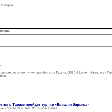
конкурса
нтарии 
р
и нам участники турнира «Еуразия Барысы-2015»! Вы не побывали в «Тара
еряли…
нства в Таразе пройдет турнир «Евразия барысы»
ы» составит 18 млн. 800 тысяч тенге.