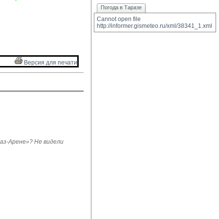
Погода в Таразе
Cannot open file 
http://informer.gismeteo.ru/xml/38341_1.xml
Версия для печати 
з-Арене»? Не видели 