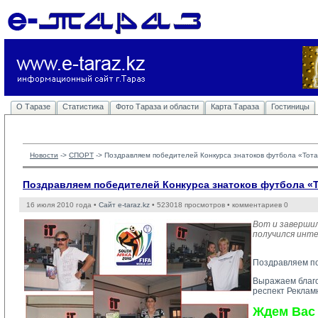
О Таразе
Статистика
Фото Тараза и области
Карта Тараза
Гостиницы
Новости
-> 
СПОРТ
-> 
Поздравляем победителей Конкурса знатоков футбола «Тотал
Поздравляем победителей Конкурса знатоков футбола «То
16 июля 2010 года •
Сайт e-taraz.kz
• 523018 просмотров • комментариев 0
Вот и завершил
получился инте
Поздравляем п
Выражаем благ
респект
Рекламн
Ждем Вас 