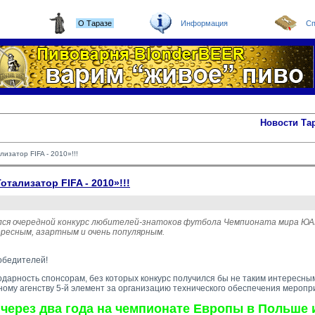
О Таразе
Информация
Сп
Новости Та
изатор FIFA - 2010»!!!
тализатор FIFA - 2010»!!!
ся очередной конкурс любителей-знатоков футбола Чемпионата мира ЮАР.
ресным, азартным и очень популярным.
обедителей!
одарность
спонсорам
, без которых конкурс получился бы не таким интересн
ому агенству 5-й элемент
за организацию технического обеспечения меропр
через два года на чемпионате Европы в Польше 