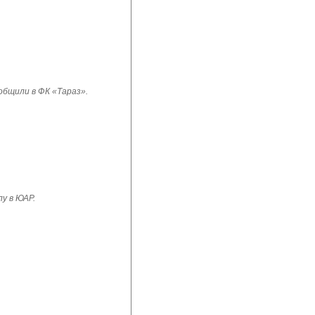
бщили в ФК «Тараз».
у в ЮАР.