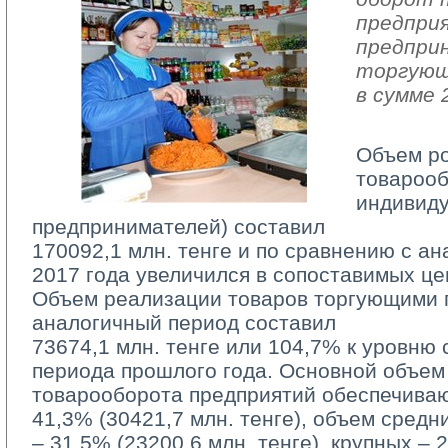
предпри
предпри
торгующ
в сумме 
Объем р
товарооб
индивид
предпринимателей) составил
170092,1 млн. тенге и по сравнению с а
2017 года увеличился в сопоставимых це
Объем реализации товаров торгующими п
аналогичный период составил
73674,1 млн. тенге или 104,7% к уровню 
периода прошлого года. Основной объем
товарооборота предприятий обеспечива
41,3% (30421,7 млн. тенге), объем средн
– 31,5% (23200,6 млн. тенге), крупных – 