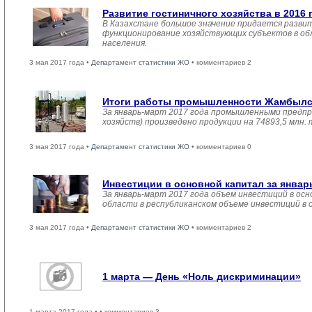
Развитие гостиничного хозяйства в 2016 
В Казахстане большое значение придается развит
функционирование хозяйствующих субъектов в обл
населения.
3 мая 2017 года •
Департамент статистики ЖО
• комментариев 2
Итоги работы промышленности Жамбылско
За январь-март 2017 года промышленными предпр
хозяйств) произведено продукции на 74893,5 млн.
3 мая 2017 года •
Департамент статистики ЖО
• комментариев 0
Инвестиции в основной капитал за январ
За январь-март 2017 года объем инвестиций в осн
области в республиканском объеме инвестиций в 
3 мая 2017 года •
Департамент статистики ЖО
• комментариев 2
1 марта — День «Ноль дискриминации»
1 марта 2017 года •
• комментариев 3