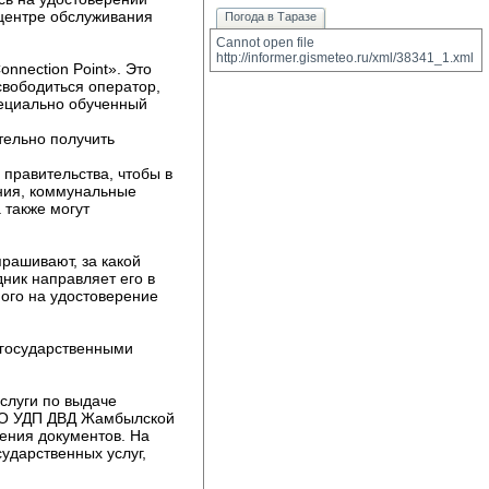
 центре обслуживания
Погода в Таразе
Cannot open file 
http://informer.gismeteo.ru/xml/38341_1.xml
nnection Point». Это
свободиться оператор,
пециально обученный
тельно получить
правительства, чтобы в
ния, коммунальные
 также могут
рашивают, за какой
ник направляет его в
ного на удостоверение
 государственными
слуги по выдаче
РЭО УДП ДВД Жамбылской
ения документов. На
ударственных услуг,