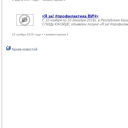
«Я за! #профилактика ВИЧ»
С 10 ноября по 10 декабря 2016г. в Республике 
СПИДу ЮНЭЙДС объявлен лозунг «Я за! #профила
22 ноября 2016 года •
• комментариев 3
Архив новостей