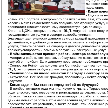
личности нов
населения.
- Какие нов
- Одним из н
новый этап портала электронного правительства. Тем, кто им
человек может самостоятельно получить электронную услугу 
специалист сможет оказать ему соответствующую помощь.
Клиенты ЦОНа, которые не имеют ЭЦП, могут её также получи
государственные услуги в секторе самообслуживания.
Благодаря деятельности данного сектора каждый гражданин м
дальнейшем, в удобном для него месте, получать информаци
услуги, ставить ребёнка на очередь в детское дошкольное уч
проконсультировать и помочь в получении электронных услуг.
- В чём заключается принцип работы сектора самообслу
- Алгоритм работы сектора самообслуживания заключается в 
услугой он прибыл. Если данному посетителю необходимо при
«Connection Point», где консультант Connection-центра пригл
ЭЦП, он получает любую услугу, которая доступна на портале
- Увеличилось ли число клиентов благодаря сектору са
- Безусловно. Всё больше граждан, посещающих центр обсл
услугами.
- Какие задачи Вы ставите перед собой на будущее?
- В ноябре текущего года мы планируем открыть в Таразе спе
водительского удостоверения и регистрации автотранспорта
области. Также нашим комитетом планируется работа по авто
данный момент работа в этом направлении ведётся активно. 
способствовать их развитию, а также разъяснять населению р
- Спасибо за интервью.