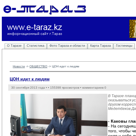
О Таразе
Статистика
Фото Тараза и области
Карта Тараза
Гостиницы
Новости
-> 
ОБЩЕСТВО
-> 
ЦОН идет к людям
ЦОН идет к людям
30 сентября 2013 года •
• 155398 просмотров • комментариев 0
В Таразе план
оказываться ус
другом коррес
Медетбеков Да
- Каковы гл
- На сегодня
того, чтобы ч
сидя у себя 