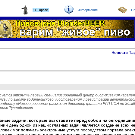
О Таразе
Информация
Сп
Новости Та
ируется открыть первый специализированный центр обслуживания населен
луги по выдаче водительского удостоверения и регистрации автотранспо
понденту «Нового региона» рассказал директор филиала РГП ЦОН по Жам
нияр Тузелбекович.
авные задачи, которые вы ставите перед собой на сегодняшни
шний день одной из наших главных задач является создание всех 
еловек мог получать электронные услуги посредством портала элек
дома за компьютером, имея при этом электронную цифровую подпи