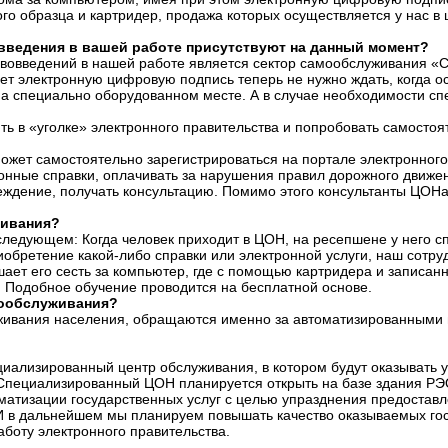
ого образца и картридер, продажа которых осуществляется у нас в
овведения в вашей работе присутствуют на данный момент?
ововведений в нашей работе является сектор самообслуживания «Co
еет электронную цифровую подпись теперь не нужно ждать, когда о
на специально оборудованном месте. А в случае необходимости с
ть в «уголке» электронного правительства и попробовать самостоя
ожет самостоятельно зарегистрироваться на портале электронного 
онные справки, оплачивать за нарушения правил дорожного движе
реждение, получать консультацию. Помимо этого консультанты ЦОНа
живания?
следующем: Когда человек приходит в ЦОН, на ресепшене у него сп
обретение какой-либо справки или электронной услуги, наш сотруд
ашает его сесть за компьютер, где с помощью картридера и записан
. Подобное обучение проводится на бесплатной основе.
мообслуживания?
уживания населения, обращаются именно за автоматизированными
циализированный центр обслуживания, в котором будут оказывать у
. Специализированный ЦОН планируется открыть на базе здания 
матизации государственных услуг с целью упразднения предоставл
И в дальнейшем мы планируем повышать качество оказываемых гос
аботу электронного правительства.