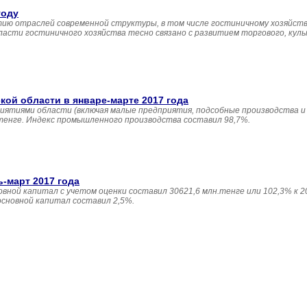
году
ию отраслей современной структуры, в том числе гостиничному хозяйств
асти гостиничного хозяйства тесно связано с развитием торгового, кул
й области в январе-марте 2017 года
иятиями области (включая малые предприятия, подсобные производства и
 тенге. Индекс промышленного производства составил 98,7%.
ь-март 2017 года
овной капитал с учетом оценки составил 30621,6 млн.тенге или 102,3% к 20
основной капитал составил 2,5%.