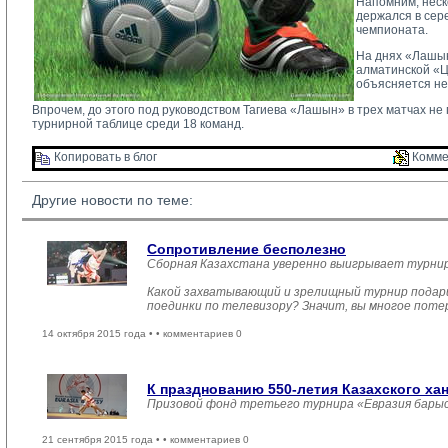
Напомним, неск
держался в сер
чемпионата.
На днях «Лашын
алматинской «Це
объясняется не
Впрочем, до этого под руководством Тагиева «Лашын» в трех матчах не 
турнирной таблице среди 18 команд.
Копировать в блог 
Комме
Другие новости по теме:
Сопротивление бесполезно
Сборная Казахстана уверенно выигрывает турни
Какой захватывающий и зрелищный турнир подарил
поединки по телевизору? Значит, вы многое пот
14 октября 2015 года •
• комментариев 0
К празднованию 550-летия Казахского ха
Призовой фонд третьего турнира «Евразия барыс
21 сентября 2015 года •
• комментариев 0