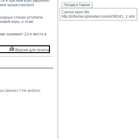
ти и при нем клуб уверенно
иге казахстанского
Погода в Таразе
Cannot open file 
http://informer.gismeteo.ru/xml/38341_1.xml
родных стенах уступила
новой игры, и этим
ами занимает 12-е место в
Версия для печати 
з-Арене»? Не видели 