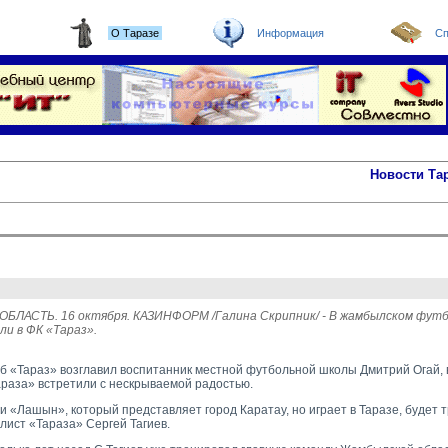
О Таразе
Информация
Сп
Новости Та
ЛАСТЬ. 16 октября. КАЗИНФОРМ /Галина Скрипник/ - В жамбылском футб
ли в ФК «Тараз».
б «Тараз» возглавил воспитанник местной футбольной школы Дмитрий Огай,
раза» встретили с нескрываемой радостью.
и «Лашын», который представляет город Каратау, но играет в Таразе, будет 
ист «Тараза» Сергей Тагиев.