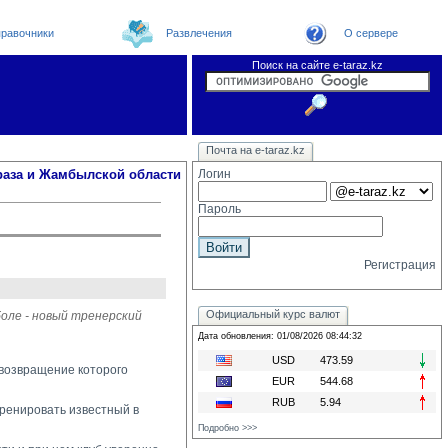
равочники
Развлечения
О сервере
Поиск на сайте e-taraz.kz
Новости
Новости e-taraz
Телефоный справочник
Видеоконференция
Почта на e-taraz.kz
Погода в Таразе
Замечания и предложения
Чат
Организации
Форум
Курсы валют
Web
раза и Жамбылской области
Логин
Пароль
Регистрация
Официальный курс валют
оле - новый тренерский
Дата обновления: 01/08/2026 08:44:32
USD
473.59
 возвращение которого
EUR
544.68
RUB
5.94
тренировать известный в
Подробно >>>