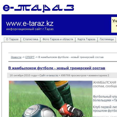
О Таразе
Статистика
Фото Тараза и области
Карта Тараза
Гостиницы
Новости
-> 
СПОРТ
-> 
В жамбылском футболе - новый тренерский состав
В жамбылском футболе - новый тренерский состав
16 октября 2010 года •
Сайт e-taraz.kz
• 496769 просмотров • комментариев 2
ЖАМБЫЛСКАЯ ОБ
состав, сообщи
Футбольный клу
болельщики «Та
Клуб первой лиг
прошлом футбол