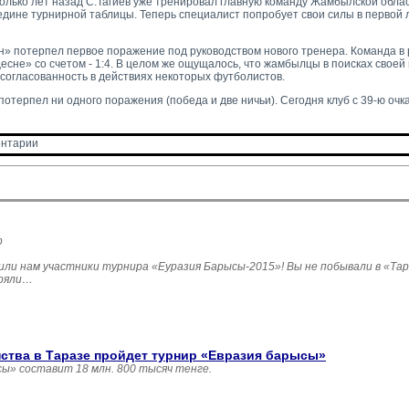
олько лет назад С.Тагиев уже тренировал главную команду Жамбылской облас
едине турнирной таблицы. Теперь специалист попробует свои силы в первой л
» потерпел первое поражение под руководством нового тренера. Команда в 
сне» со счетом - 1:4. В целом же ощущалось, что жамбылцы в поисках своей 
согласованность в действиях некоторых футболистов.
потерпел ни одного поражения (победа и две ничьи). Сегодня клуб с 39-ю очк
нтарии 
р
и нам участники турнира «Еуразия Барысы-2015»! Вы не побывали в «Тара
еряли…
нства в Таразе пройдет турнир «Евразия барысы»
ы» составит 18 млн. 800 тысяч тенге.