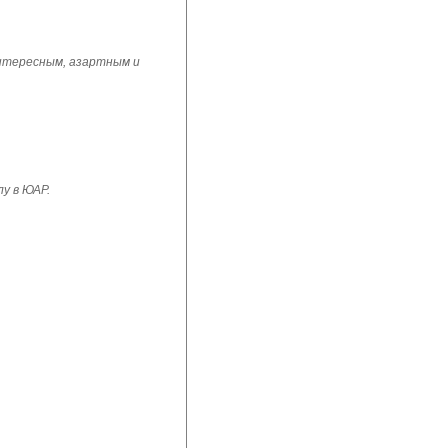
интересным, азартным и
у в ЮАР.