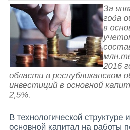
За ян
года 
в осно
учето
состав
млн.те
2016 г
области в республиканском 
инвестиций в основной капи
2,5%.
В технологической структуре 
основной капитал на работы п