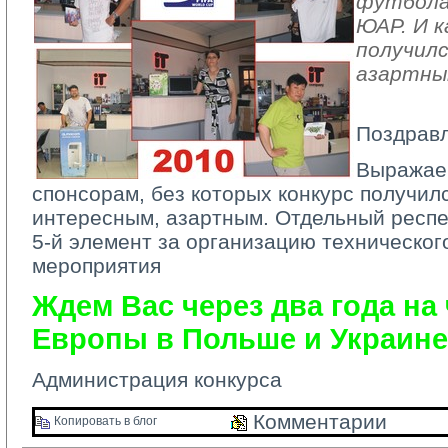
футбола
ЮАР. И к
получил
азартным
Поздравл
Выражае
спонсорам
, без которых конкурс получил
интересным, азартным. Отдельный респ
5-й элемент
за организацию технического
мероприятия
Ждем Вас через два года на
Европы в Польше и Украине
Администрация конкурса
Комментарии 
Копировать в блог 