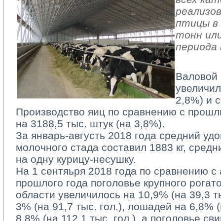
реализов
птицы в 
тонн или
периода 
Валовой 
увеличил
2,8%) и с
Производство яиц по сравнению с прошл
на 3188,5 тыс. штук (на 3,8%).
За январь-августь 2018 года средний удо
молочного стада составил 1883 кг, средн
на одну курицу-несушку.
На 1 сентяьря 2018 года по сравнению с
прошлого года поголовье крупного рогато
области увеличилось на 10,9% (на 39,3 тыс
3% (на 91,7 тыс. гол.), лошадей на 6,8% (н
8,8% (на 112,1 тыс. гол.), а поголовье с