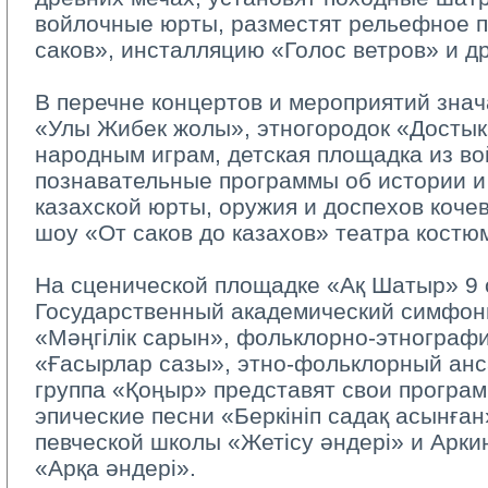
войлочные юрты, разместят рельефное п
саков», инсталляцию «Голос ветров» и др
В перечне концертов и мероприятий знач
«Улы Жибек жолы», этногородок «Достык
народным играм, детская площадка из во
познавательные программы об истории и
казахской юрты, оружия и доспехов коче
шоу «От саков до казахов» театра костю
На сценической площадке «Ақ Шатыр» 9 о
Государственный академический симфон
«Мәңгілік сарын», фольклорно-этнограф
«Ғасырлар сазы», этно-фольклорный анс
группа «Қоңыр» представят свои програ
эпические песни «Беркініп садақ асынға
певческой школы «Жетісу әндері» и Арки
«Арқа әндері».