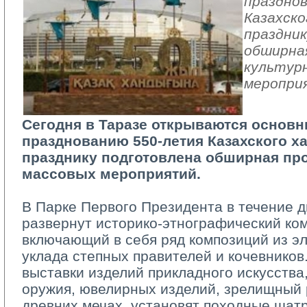
праздно
Казахско
праздни
обширна
культур
меропри
Сегодня в Таразе открываются основн
празднованию 550-летия Казахского ха
празднику подготовлена обширная пр
массовых мероприятий.
В Парке Первого Президента в течение дв
развернут историко-этнографический ком
включающий в себя ряд композиций из э
уклада степных правителей и кочевников
выставки изделий прикладного искусства,
оружия, ювелирных изделий, зрелищный
древних мечах, установят походные шат