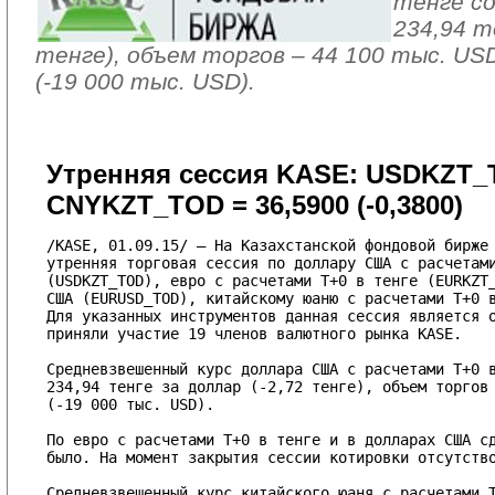
тенге с
234,94 те
тенге), объем торгов – 44 100 тыс. US
(-19 000 тыс. USD).
Утренняя сессия KASE: USDKZT_TOD
CNYKZT_TOD = 36,5900 (-0,3800)
/KASE, 01.09.15/ – На Казахстанской фондовой бирже 
утренняя торговая сессия по доллару США с расчетами
(USDKZT_TOD), евро с расчетами T+0 в тенге (EURKZT_
США (EURUSD_TOD), китайскому юаню с расчетами T+0 в
Для указанных инструментов данная сессия является о
приняли участие 19 членов валютного рынка KASE.

Средневзвешенный курс доллара США с расчетами T+0 в
234,94 тенге за доллар (-2,72 тенге), объем торгов 
(-19 000 тыс. USD).

По евро с расчетами T+0 в тенге и в долларах США сд
было. На момент закрытия сессии котировки отсутство
Средневзвешенный курс китайского юаня с расчетами T