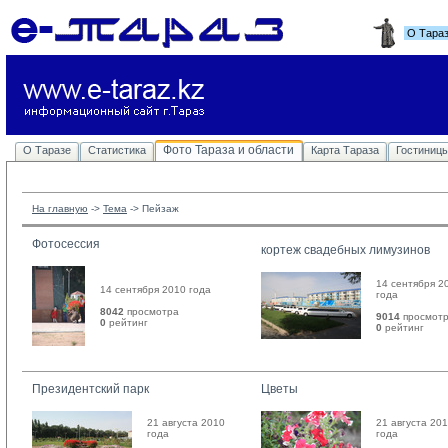
О Тара
Фото Тараза и области
О Таразе
Статистика
Карта Тараза
Гостиниц
На главную
-> 
Тема
-> 
Пейзаж
Фотосессия
кортеж свадебных лимузинов
14 сентября 2
14 сентября 2010 года
года
8042
просмотра
9014
просмот
0
рейтинг 
0
рейтинг 
Президентский парк
Цветы
21 августа 2010
21 августа 20
года
года