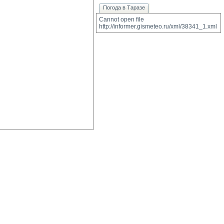
Погода в Таразе
Cannot open file 
http://informer.gismeteo.ru/xml/38341_1.xml