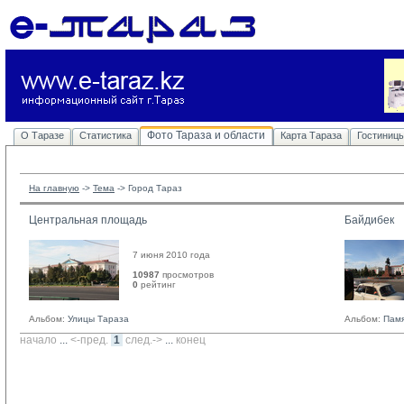
Фото Тараза и области
О Таразе
Статистика
Карта Тараза
Гостиниц
На главную
-> 
Тема
-> 
Город Тараз
Центральная площадь
Байдибек
7 июня 2010 года
10987
просмотров
0
рейтинг 
Альбом:
Улицы Тараза
Альбом:
Памя
начало
... 
<-пред.
1
след.->
... 
конец