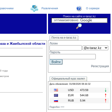
равочники
Развлечения
О сервере
Поиск на сайте e-taraz.kz
Новости
Телефоный справочник
Видеоконференция
Новости e-taraz
Почта на e-taraz.kz
Погода в Таразе
Замечания и предложения
Чат
Организации
Форум
Курсы валют
Web
раза и Жамбылской области
Логин
Пароль
Регистрация
0 года
мотров
Официальный курс валют
Дата обновления: 01/08/2026 08:44:32
USD
473.59
EUR
544.68
RUB
5.94
Подробно >>>