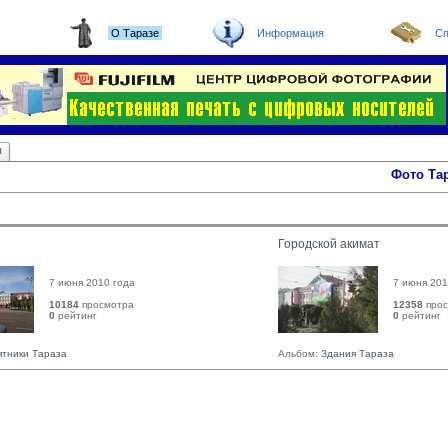
О Таразе
Информация
Сп
ы
Фото Та
Городской акимат
7 июня 2010 года
7 июня 201
10184
просмотра
12358
прос
0
рейтинг 
0
рейтинг 
тники Тараза
Альбом:
Здания Тараза