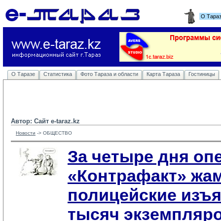
О Тара
О Таразе
Статистика
Фото Тараза и области
Карта Тараза
Гостиницы
Автор: Сайт e-taraz.kz
Новости
-> 
ОБЩЕСТВО
За четыре дня оп
«Контрафакт» жа
полицейские изъя
тысяч экземпляр