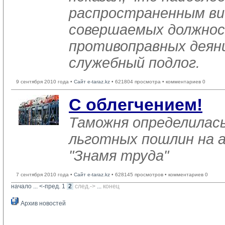
распространенным в
совершаемых должно
противоправных деян
служебный подлог.
9 сентября 2010 года •
Сайт e-taraz.kz
• 621804 просмотра • комментариев 0
С облегчением!
Таможня определилас
льготных пошлин на 
"Знамя труда"
7 сентября 2010 года •
Сайт e-taraz.kz
• 628145 просмотров • комментариев 0
начало
... 
<-пред.
1
2
след.->
... 
конец
Архив новостей