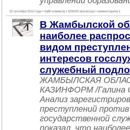
управлении образован
22 сентября 2010 года •
Сайт e-taraz.kz
• 626042 просмотра • комментариев 1
В Жамбылской об
наиболее распро
видом преступле
интересов госслу
служебный подло
ЖАМБЫЛСКАЯ ОБЛАСТ
КАЗИНФОРМ /Галина С
Анализ зарегистриро
преступлений против
государственной служ
показал, что наиболе