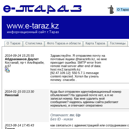
О Тара
О Таразе
Статистика
Фото Тараза и области
Карта Тараза
Гостиницы
2014-09-24 15:25:55
Здравствуйте. Я отправляю почту на
Абдрахманов Даулет
почтовые ящики @tarazinfo.kz, но мне 
Костанай, пр-т АльФараби,
приходит ошибка: SMTP error from 
д.67
remote mail server after end of data:
host mx2.tarazinfo.kz 
[92.47.109.12]: 550 5.7.1 message 
content rejected. Хотел бы узнать 
почему. спасибо .
2014-01-15 03:13:30
Куда был отправлен идентификационный номер
Николай
объявления? На здешней почте нет, а я не 
записал номер. Как мне удалить моё 
сообщение? надеюсь админы сайта работают 
нормально, и отвечают оперативно
Отвечает:
mr. Up
Без ID - никак
2013-08-14 17:45:43
как связаться с администрацией или сотрудниками 
Тимур