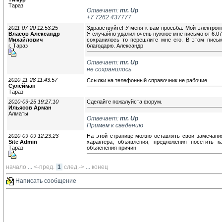
Тараз
Отвечает:
mr. Up
+7 7262 437777
2011-07-20 12:53:25
Здравствуйте! У меня к вам просьба. Мой электрон
Власов Александр
Я случайно удалил очень нужное мне письмо от 6.07.
Михайлович
сохранилось то перешлите мне его. В этом пись
г. Тараз
благодарю. Александр
Отвечает:
mr. Up
не сохранилось
2010-11-28 11:43:57
Ссылки на телефонный справочник не рабочие
Сулейман
Тараз
2010-09-25 19:27:10
Сделайте пожалуйста форум.
Ильясов Арман
Алматы
Отвечает:
mr. Up
Примем к сведению
2010-09-09 12:23:23
На этой странице можно оставлять свои замечани
Site Admin
характера, объявления, предложения посетить 
Тараз
объяснения причин
начало
... 
<-пред.
1
след.->
... 
конец
Написать сообщение 