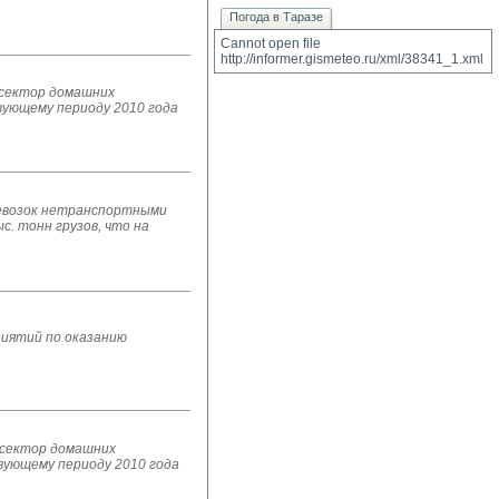
Погода в Таразе
Cannot open file 
http://informer.gismeteo.ru/xml/38341_1.xml
 сектор домашних
твующему периоду 2010 года
еревозок нетранспортными
. тонн грузов, что на
риятий по оказанию
 сектор домашних
твующему периоду 2010 года