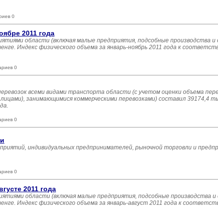
риев 0
оябре 2011 года
иятиями области (включая малые предприятия, подсобные производства и
тенге. Индекс физического объема за январь-ноябрь 2011 года к соответс
ариев 0
зоперевозок всеми видами транспорта области (с учетом оценки объема п
ицами), занимающимися коммерческими перевозками) составил 39174,4 тыс
да.
ариев 0
ти
дприятий, индивидуальных предпринимателей, рыночной торговли и предп
ариев 0
густе 2011 года
иятиями области (включая малые предприятия, подсобные производства и
тенге. Индекс физического объема за январь-август 2011 года к соответс