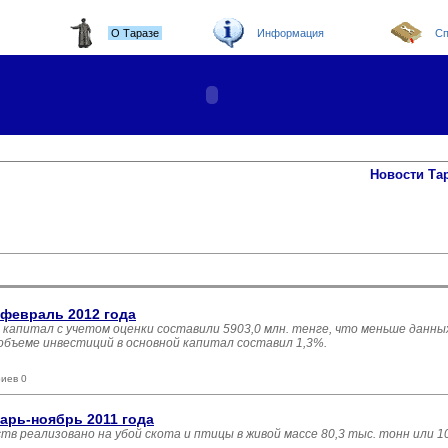
О Таразе
Информация
Сп
Новости Та
-февраль 2012 года
 капитал с учетом оценки составили 5903,0 млн. тенге, что меньше данны
 объеме инвестиций в основной капитал составил 1,3%.
иев 0
арь-ноябрь 2011 года
ств реализовано на убой скота и птицы в живой массе 80,3 тыс. тонн или 1