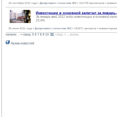
19 сентября 2011 года •
Департамент статистики ЖО
• 161729 просмотров • коммен
Инвестиции в основной капитал за январь–
За январь-май 2011 года инвестиции в основной кап
25,4%.
30 июня 2011 года •
Департамент статистики ЖО
• 162971 просмотр • комментариев
начало
... 
<-пред.
5
6
7
8
9
10
11
след.->
... 
конец
Архив новостей