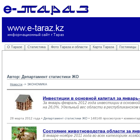
О Таразе
Статистика
Фото Тараза и области
Карта Тараза
Гостиницы
Автор: Департамент статистики ЖО
Новости
-> 
ЭКОНОМИКА
Инвестиции в основной капитал за январь
За январь-февраль 2012 года инвестиции в основной
на 26,0%. Удельный вес области в республиканском
28 марта 2012 года •
Департамент статистики ЖО
• 148148 просмотров • комментар
Состояние животноводства области за янв
В январе-ноябре 2011 года во всех категориях хозяй