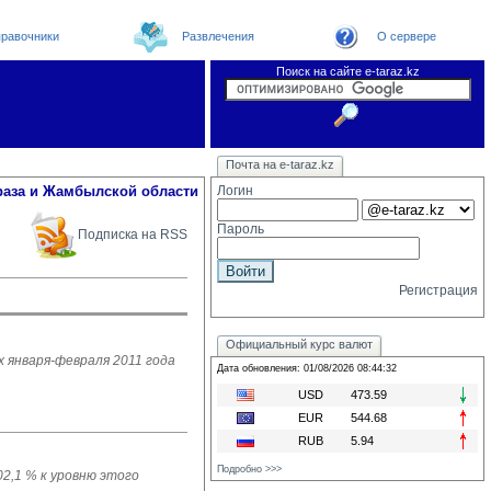
равочники
Развлечения
О сервере
Поиск на сайте e-taraz.kz
Новости
Новости e-taraz
Телефоный справочник
Видеоконференция
Почта на e-taraz.kz
Погода в Таразе
Замечания и предложения
Чат
Организации
Форум
Курсы валют
Web
раза и Жамбылской области
Логин
Пароль
Подписка на RSS
Регистрация
Официальный курс валют
х января-февраля 2011 года
Дата обновления: 01/08/2026 08:44:32
USD
473.59
EUR
544.68
RUB
5.94
Подробно >>>
02,1 % к уровню этого