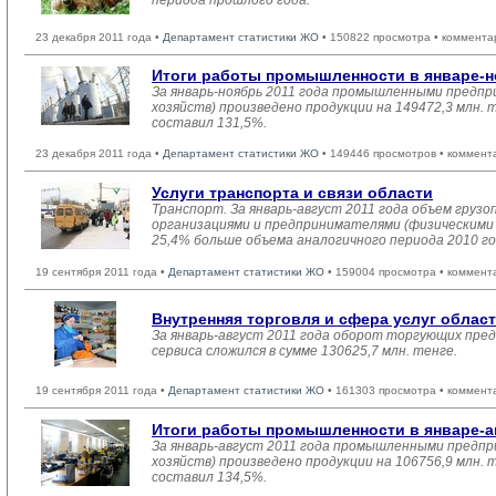
периода прошлого года.
23 декабря 2011 года •
Департамент статистики ЖО
• 150822 просмотра • коммента
Итоги работы промышленности в январе-н
За январь-ноябрь 2011 года промышленными предпр
хозяйств) произведено продукции на 149472,3 млн. 
составил 131,5%.
23 декабря 2011 года •
Департамент статистики ЖО
• 149446 просмотров • коммент
Услуги транспорта и связи области
Транспорт. За январь-август 2011 года объем гру
организациями и предпринимателями (физическими л
25,4% больше объема аналогичного периода 2010 го
19 сентября 2011 года •
Департамент статистики ЖО
• 159004 просмотра • коммент
Внутренняя торговля и сфера услуг облас
За январь-август 2011 года оборот торгующих пре
сервиса сложился в сумме 130625,7 млн. тенге.
19 сентября 2011 года •
Департамент статистики ЖО
• 161303 просмотра • коммент
Итоги работы промышленности в январе-ав
За январь-август 2011 года промышленными предпр
хозяйств) произведено продукции на 106756,9 млн. 
составил 134,5%.