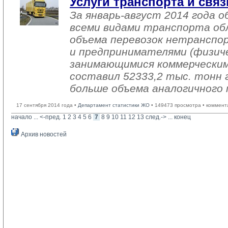
Услуги транспорта и связ
За январь-август 2014 года о
всеми видами транспорта об
объема перевозок нетранспо
и предпринимателями (физиче
занимающимися коммерческим
составил 52333,2 тыс. тонн г
больше объема аналогичного 
17 сентября 2014 года •
Департамент статистики ЖО
• 149473 просмотра • коммент
начало
... 
<-пред.
1
2
3
4
5
6
7
8
9
10
11
12
13
след.->
... 
конец
Архив новостей