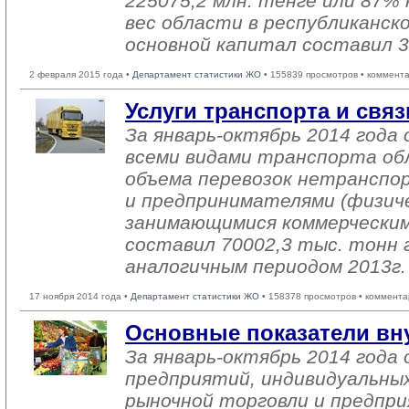
225075,2 млн. тенге или 87% 
вес области в республиканск
основной капитал составил 3
2 февраля 2015 года •
Департамент статистики ЖО
• 155839 просмотров • коммент
Услуги транспорта и связ
За январь-октябрь 2014 года 
всеми видами транспорта об
объема перевозок нетранспо
и предпринимателями (физиче
занимающимися коммерческим
составил 70002,3 тыс. тонн г
аналогичным периодом 2013г.
17 ноября 2014 года •
Департамент статистики ЖО
• 158378 просмотров • коммента
Основные показатели вн
За январь-октябрь 2014 год
предприятий, индивидуальны
рыночной торговли и предпри