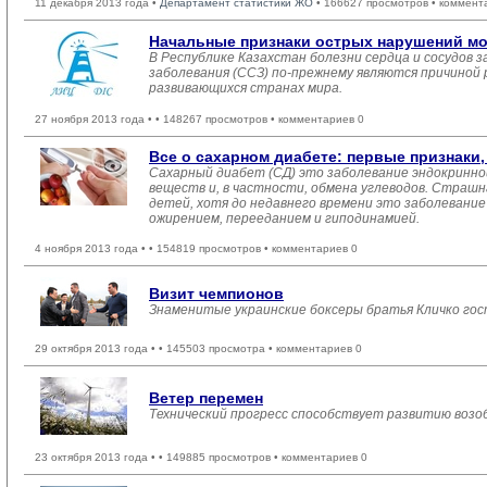
11 декабря 2013 года •
Департамент статистики ЖО
• 166627 просмотров • коммент
Начальные признаки острых нарушений мо
В Республике Казахстан болезни сердца и сосудов
заболевания (ССЗ) по-прежнему являются причиной 
развивающихся странах мира.
27 ноября 2013 года •
• 148267 просмотров • комментариев 0
Все о сахарном диабете: первые признаки,
Сахарный диабет (СД) это заболевание эндокринно
веществ и, в частности, обмена углеводов. Страшн
детей, хотя до недавнего времени это заболевание 
ожирением, перееданием и гиподинамией.
4 ноября 2013 года •
• 154819 просмотров • комментариев 0
Визит чемпионов
Знаменитые украинские боксеры братья Кличко гос
29 октября 2013 года •
• 145503 просмотра • комментариев 0
Ветер перемен
Технический прогресс способствует развитию возо
23 октября 2013 года •
• 149885 просмотров • комментариев 0