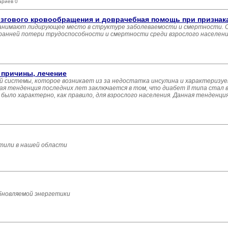
ариев 0
згового кровообращения и доврачебная помощь при признак
 занимают лидирующее место в структуре заболеваемости и смертности. 
ранней потери трудоспособности и смертности среди взрослого населения 
 причины, лечение
й системы, которое возникает из за недостатка инсулина и характеризу
ая тенденция последних лет заключается в том, что диабет II типа стал в
было характерно, как правило, для взрослого населения. Данная тенденция
тили в нашей области
бновляемой энергетики