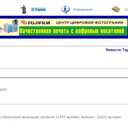
О Таразе
Информация
Сп
Новости Та
циал
ри областную миграцию, прибыло 11455 человек, выбыло - 15422 человек.