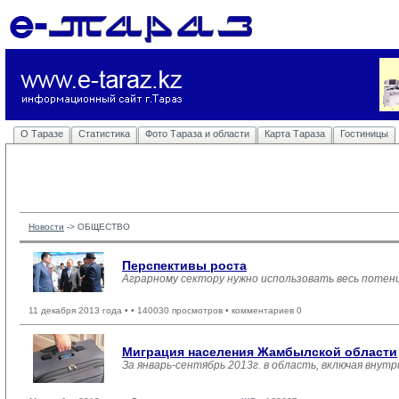
О Таразе
Статистика
Фото Тараза и области
Карта Тараза
Гостиницы
Новости
-> 
ОБЩЕСТВО
Перспективы роста
Аграрному сектору нужно использовать весь потен
11 декабря 2013 года •
• 140030 просмотров • комментариев 0
Миграция населения Жамбылской области
За январь-сентябрь 2013г. в область, включая внут