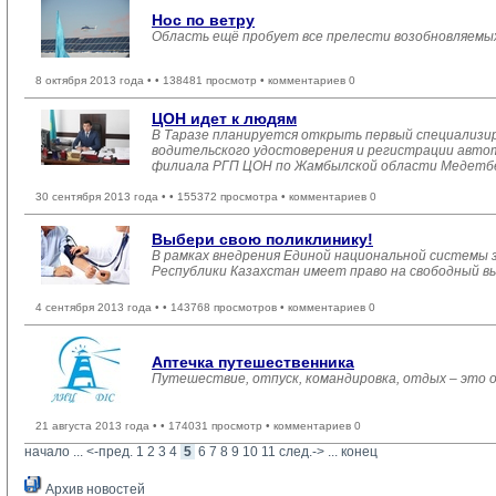
Нос по ветру
Область ещё пробует все прелести возобновляемых
8 октября 2013 года •
• 138481 просмотр • комментариев 0
ЦОН идет к людям
В Таразе планируется открыть первый специализир
водительского удостоверения и регистрации автот
филиала РГП ЦОН по Жамбылской области Медетбек
30 сентября 2013 года •
• 155372 просмотра • комментариев 0
Выбери свою поликлинику!
В рамках внедрения Единой национальной системы з
Республики Казахстан имеет право на свободный вы
4 сентября 2013 года •
• 143768 просмотров • комментариев 0
Аптечка путешественника
Путешествие, отпуск, командировка, отдых – это
21 августа 2013 года •
• 174031 просмотр • комментариев 0
начало
... 
<-пред.
1
2
3
4
5
6
7
8
9
10
11
след.->
... 
конец
Архив новостей