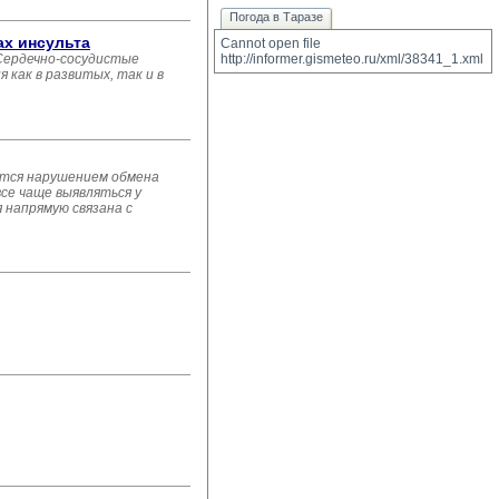
Погода в Таразе
ах инсульта
Cannot open file 
Сердечно-сосудистые
http://informer.gismeteo.ru/xml/38341_1.xml
как в развитых, так и в
ется нарушением обмена
се чаще выявляться у
 напрямую связана с