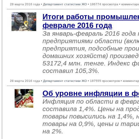
28 марта 2016 года •
Департамент статистики ЖО
• 186774 просмотра • комментар
Итоги работы промышлен
феврале 2016 года
За январь-февраль 2016 год
предприятиями области (вкл
предприятия, подсобные про
домашних хозяйств) произвед
53172,4 млн. тенге. Индекс ф
составил 105,3%.
28 марта 2016 года •
Департамент статистики ЖО
• 187555 просмотров • комментар
Об уровне инфляции в фе
Инфляция по области в февра
составила 1,4%. Цены на пр
товары повысились на 1,4%,
товары на 0,9%, цены и тари
на 2%.