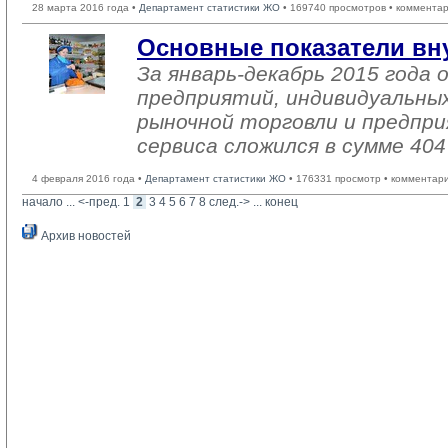
28 марта 2016 года •
Департамент статистики ЖО
• 169740 просмотров • комментар
Основные показатели вн
За январь-декабрь 2015 года
предприятий, индивидуальны
рыночной торговли и предпри
сервиса сложился в сумме 404
4 февраля 2016 года •
Департамент статистики ЖО
• 176331 просмотр • комментар
начало
... 
<-пред.
1
2
3
4
5
6
7
8
след.->
... 
конец
Архив новостей