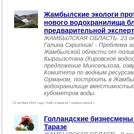
Жамбылские экологи про
нового водохранилища бли
предварительной экспер
ЖАМБЫЛСКАЯ ОБЛАСТЬ. 23 ок
Галина Скрипник/ - Проблема 
Жамбылской области от полив
Кыргызстана (Кировское водо
предложение Минсельхоза, озв
Комитета по водным ресурса
Орманом, построить в Жамбыл
водохранилище вместимостью 
кубометров воды.
23 октября 2010 года •
Сайт e-taraz.kz
• комментариев 1
Голландские бизнесмены 
Таразе