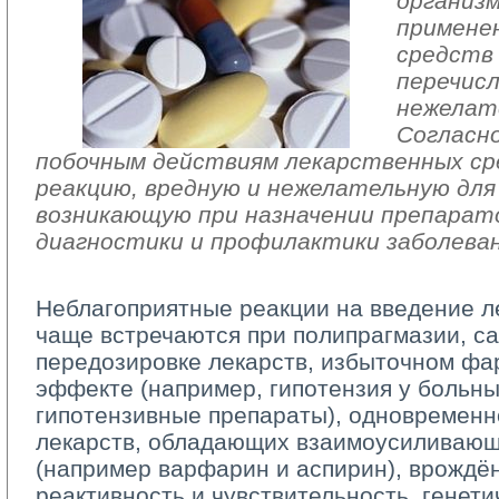
организм
примене
средств
перечис
нежелат
Согласно
побочным действиям лекарственных с
реакцию, вредную и нежелательную для
возникающую при назначении препарато
диагностики и профилактики заболеван
Неблагоприятные реакции на введение л
чаще встречаются при полипрагмазии, с
передозировке лекарств, избыточном фа
эффекте (например, гипотензия у боль
гипотензивные препараты), одновремен
лекарств, обладающих взаимоусиливаю
(например варфарин и аспирин), врожд
реактивность и чувствительность, генети