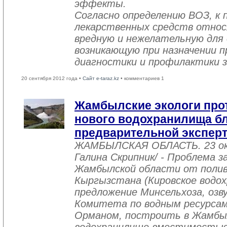
эффекты.
Согласно определению ВОЗ, к 
лекарственных средств относ
вредную и нежелательную для 
возникающую при назначении п
диагностики и профилактики з
20 сентября 2012 года •
Сайт e-taraz.kz
• комментариев 1
Жамбылские экологи про
нового водохранилища бли
предварительной экспер
ЖАМБЫЛСКАЯ ОБЛАСТЬ. 23 ок
Галина Скрипник/ - Проблема 
Жамбылской области от полив
Кыргызстана (Кировское водо
предложение Минсельхоза, озв
Комитета по водным ресурса
Орманом, построить в Жамбыл