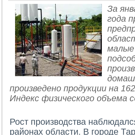
За янв
года 
предп
облас
малые
подсо
произ
домаш
произведено продукции на 162
Индекс физического объема с
Рост производства наблюдался 
районах области. В городе Та