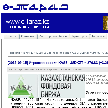
О Таразе
Статистика
Фото Тараза и области
Карта Тараза
Гостиницы
Новости
-> 
В МИРЕ
-> 
[2015-09-15] Утренняя сессия KASE: USDKZT = 276,83 (+3,28
[2015-09-15] Утренняя сессия KASE: USDKZT = 276,83 (+3,2
15 сентября 2015 года •
• 795901 просмотр • комментариев 0
Средневзвешен
276,83 тенге за
USD (+43 050 т
Утренняя се
/KASE, 15.09.15/ – На Казахстанской фондовой бирже 
утренняя торговая сессия по доллару США с расчетами
(USDKZT_TOD), евро с расчетами T+0 в тенге (EURKZT_