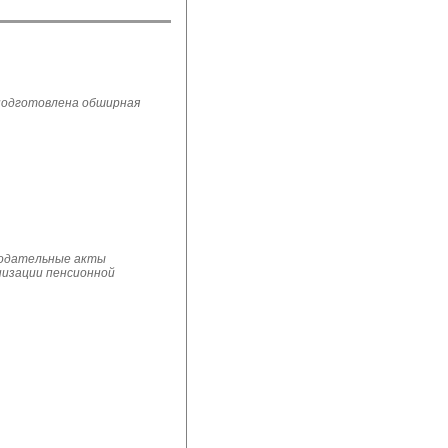
 подготовлена обширная
нодательные акты 
низации пенсионной