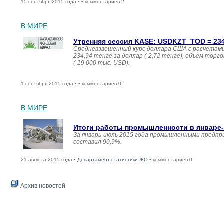
15 сентября 2015 года •
• комментариев 2
В МИРЕ
Утренняя сессия KASE: USDKZT_TOD = 234,9
Средневзвешенный курс доллара США с расчетами
234,94 тенге за доллар (-2,72 тенге), объем торго
(-19 000 тыс. USD).
1 сентября 2015 года •
• комментариев 0
В МИРЕ
Итоги работы промышленности в январе-
За январь-июль 2015 года промышленными предпри
составил 90,9%.
21 августа 2015 года •
Департамент статистики ЖО
• комментариев 0
Архив новостей