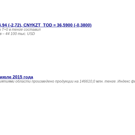
4 (-2,72), CNYKZT_TOD = 36,5900 (-0,3800)
 T+0 в тенге составил
в – 44 100 тыс. USD 
июле 2015 года
ятиями области произведено продукции на 146610,0 млн. тенге. Индекс ф