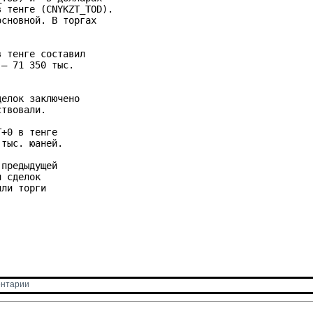
 тенге (CNYKZT_TOD). 

сновной. В торгах 

 тенге составил 

– 71 350 тыс. 

елок заключено 

твовали.

+0 в тенге 

тыс. юаней.

предыдущей 

 сделок 

ли торги 

нтарии 