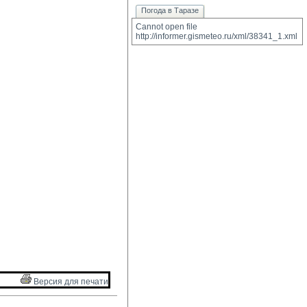
Погода в Таразе
Cannot open file 
http://informer.gismeteo.ru/xml/38341_1.xml
Версия для печати 