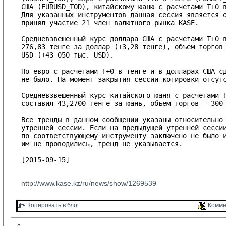
США (EURUSD_TOD), китайскому юаню с расчетами T+0 в
Для указанных инструментов данная сессия является о
принял участие 21 член валютного рынка KASE.

Средневзвешенный курс доллара США с расчетами T+0 в
276,83 тенге за доллар (+3,28 тенге), объем торгов 
USD (+43 050 тыс. USD).

По евро с расчетами T+0 в тенге и в долларах США сд
не было. На момент закрытия сессии котировки отсутс
Средневзвешенный курс китайского юаня с расчетами T
составил 43,2700 тенге за юань, объем торгов – 300 
Все тренды в данном сообщении указаны относительно 
утренней сессии. Если на предыдущей утренней сессии
по соответствующему инструменту заключено не было и
им не проводились, тренд не указывается.

[2015-09-15]

http://www.kase.kz/ru/news/show/1269539
Копировать в блог 
Комме