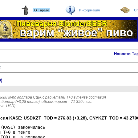
О Таразе
Информация
Сп
Новости Та
)
8)
ный курс доллара США с расчетами T+0 в тенге составил
 доллар (+3,28 тенге), объем торгов – 71 350 тыс. 
ыс. USD).
ссия KASE: USDKZT_TOD = 276,83 (+3,28), CNYKZT_TOD = 43,270
(KASE) закончилась 

 Т+0 в тенге 

TOD) и  в долларах 
