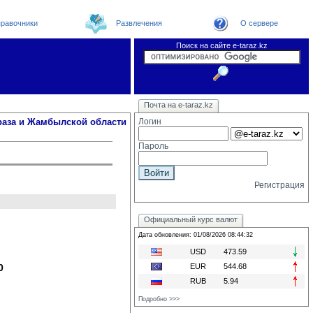
равочники
Развлечения
О сервере
Поиск на сайте e-taraz.kz
Новости
Новости e-taraz
Телефоный справочник
Видеоконференция
Почта на e-taraz.kz
Погода в Таразе
Замечания и предложения
Чат
Организации
Форум
Курсы валют
Web
раза и Жамбылской области
Логин
Пароль
Регистрация
Официальный курс валют
Дата обновления: 01/08/2026 08:44:32
USD
473.59
0
EUR
544.68
RUB
5.94
Подробно >>>