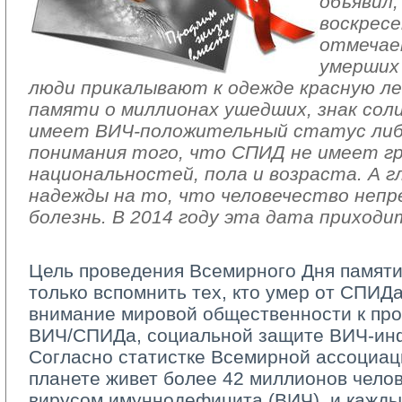
объявил
воскресе
отмечае
умерших
люди прикалывают к одежде красную лент
памяти о миллионах ушедших, знак сол
имеет ВИЧ-положительный статус либо
понимания того, что СПИД не имеет гр
национальностей, пола и возраста. А г
надежды на то, что человечество неп
болезнь. В 2014 году эта дата приходит
Цель проведения Всемирного Дня памят
только вспомнить тех, кто умер от СПИДа
внимание мировой общественности к пр
ВИЧ/СПИДа, социальной защите ВИЧ-ин
Согласно статистке Всемирной ассоциац
планете живет более 42 миллионов чело
вирусом имуннодефицита (ВИЧ), и кажды