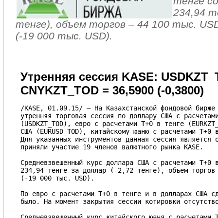
тенге с
234,94 те
тенге), объем торгов – 44 100 тыс. US
(-19 000 тыс. USD).
Утренняя сессия KASE: USDKZT_TOD
CNYKZT_TOD = 36,5900 (-0,3800)
/KASE, 01.09.15/ – На Казахстанской фондовой бирже 
утренняя торговая сессия по доллару США с расчетами
(USDKZT_TOD), евро с расчетами T+0 в тенге (EURKZT_
США (EURUSD_TOD), китайскому юаню с расчетами T+0 в
Для указанных инструментов данная сессия является о
приняли участие 19 членов валютного рынка KASE.

Средневзвешенный курс доллара США с расчетами T+0 в
234,94 тенге за доллар (-2,72 тенге), объем торгов 
(-19 000 тыс. USD).

По евро с расчетами T+0 в тенге и в долларах США сд
было. На момент закрытия сессии котировки отсутство
Средневзвешенный курс китайского юаня с расчетами T