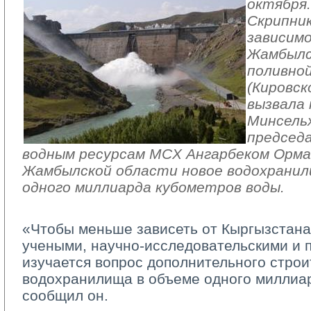
октября
Скрипник
зависим
Жамбылс
поливно
(Кировск
вызвала
Минсельх
председ
водным ресурсам МСХ Ангарбеком Орма
Жамбылской области новое водохрани
одного миллиарда кубометров воды.
«Чтобы меньше зависеть от Кыргызстана
учеными, научно-исследовательскими и 
изучается вопрос дополнительного строи
водохранилища в объеме одного миллиар
сообщил он.