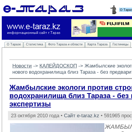
О Тара
О Таразе
Статистика
Фото Тараза и области
Карта Тараза
Гостиницы
Новости
-> 
КАЛЕЙДОСКОП
-> 
Жамбылские экологи
нового водохранилища близ Тараза - без предвар
Жамбылские экологи против стро
водохранилища близ Тараза - без
экспертизы
23 октября 2010 года •
Сайт e-taraz.kz
• 591965 про
ЖАМБЫЛ