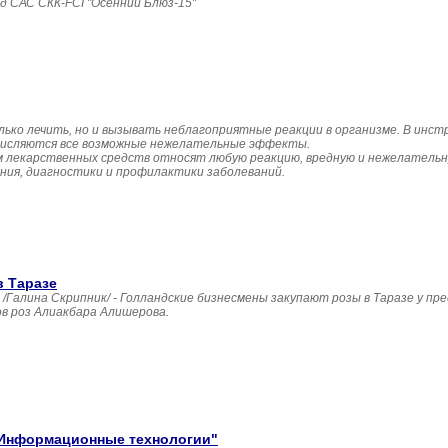
д САС СКК-FCI "Осенний Блюз-15" 
лько лечить, но и вызывать неблагоприятные реакции в организме. В инст
числяются все возможные нежелательные эффекты.
 лекарственных средств относят любую реакцию, вредную и нежелательну
ния, диагностики и профилактики заболеваний.
в Таразе
лина Скрипник/ - Голландские бизнесмены закупают розы в Таразе у пр
в роз Алиакбара Алишерова.
"Информационные технологии"