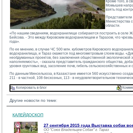
Кроме того, в 
Момышев направ
взять под конт
Представители 
Министерства с
области.
«По нашим сведениям, водохранилище собираются построить в селе Жа
Бейсова. - Это между Кировским водохранилищем и Таразом, что чрезвы
года».
По ее мнению, в случае ЧС 500 млн. кубометров Кировского водохранил
водохранилища, и Тараз окажется под многометровым слоем воды. «Дум
необдуманных проектов, без заключения общественной экологической 
наполняемость», - сказала представитель гражданского общества, доба
уровня грунтовых вод, засоление почв, гибель сельскохозяйственных и 
По данным Минсельхоза, в Казахстане имеется 560 искусственно создан
211 - в частной, 108 бесхозных, 113 - в неудовлетворительном техничес
Копировать в блог 
Комме
Другие новости по теме:
КАЛЕЙДОСКОП
27 сентября 2015 года Выставка собак вс
ОО "Союз Владельцев Собак" г. Тараз