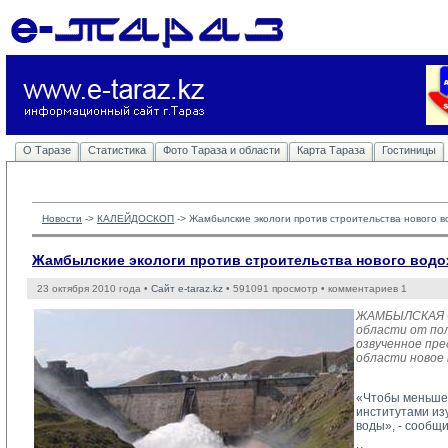
О Таразе
Статистика
Фото Тараза и области
Карта Тараза
Гостиницы
Новости
-> 
КАЛЕЙДОСКОП
-> 
Жамбылские экологи против строительства нового в
Жамбылские экологи против строительства нового водо
23 октября 2010 года •
Сайт e-taraz.kz
• 591091 просмотр • комментариев 1
ЖАМБЫЛСКАЯ ОБ
области от пол
озвученное пр
области новое
«Чтобы меньше 
институтами из
воды», - сообщи