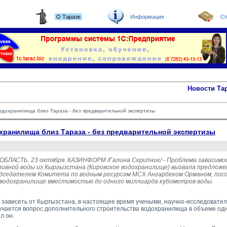
О Таразе
Информация
Сп
Новости Та
одохранилища близ Тараза - без предварительной экспертизы
хранилища близ Тараза - без предварительной экспертизы
ЛАСТЬ. 23 октября. КАЗИНФОРМ /Галина Скрипник/ - Проблема зависимо
ивной воды из Кыргызстана (Кировское водохранилище) вызвала предложе
едседателем Комитета по водным ресурсам МСХ Ангарбеком Орманом, по
 водохранилище вместимостью до одного миллиарда кубометров воды.
зависеть от Кыргызстана, в настоящее время учеными, научно-исследовате
учается вопрос дополнительного строительства водохранилища в объеме од
л он.