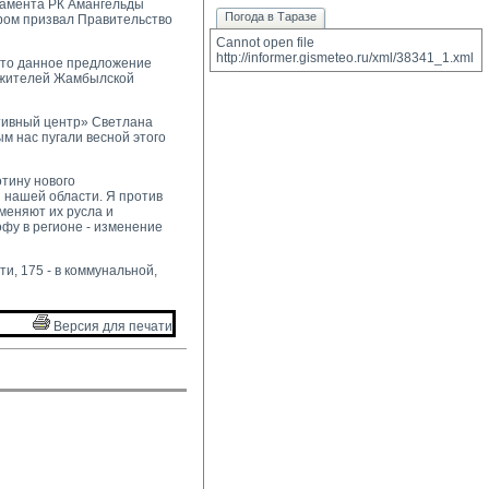
рламента РК Амангельды
Погода в Таразе
ром призвал Правительство
Cannot open file 
http://informer.gismeteo.ru/xml/38341_1.xml
что данное предложение
нь жителей Жамбылской
тивный центр» Светлана
м нас пугали весной этого
отину нового
 нашей области. Я против
меняют их русла и
офу в регионе - изменение
и, 175 - в коммунальной,
Версия для печати 