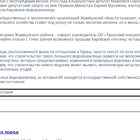
связи с беспорядками весной этого года в Кыргызстане депутат Мажилиса Па
ил депутатский запрос на имя Премьер-Министра Карима Масимова, в кото
роль Кировское водохранилище.
общественных и экологических организаций Жамбылской области полагают, 
ельского хозяйства ставит под угрозу не только экологию региона, но и жиз
соркен Жамбылского района, - говорит руководитель ОО «Таразский инициа
чайно опасно с точки зрения возможного прорыва Кировской плотины, которы
ища, расположенного выше по отношению к Таразу, просто снесут по пути пл
аю, что строительство такого большого водохранилища скажется на экологии
экспертизы, которые предусматривают изменения в природных водоемах и из
вив, что строительство нового водоема может вызвать экологическую катастр
охотничьих угодий.
ных водохранилищ, из которых 66 находятся в государственной собственност
ком состоянии.
нтарии 
ех пород