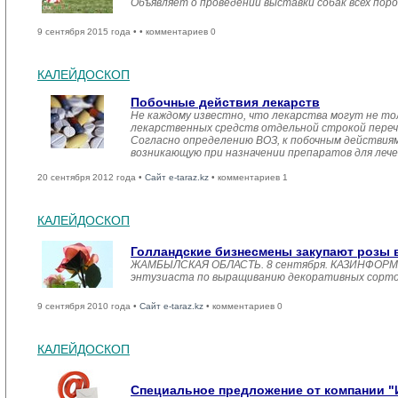
Объявляет о проведении выставки собак всех поро
9 сентября 2015 года •
• комментариев 0
КАЛЕЙДОСКОП
Побочные действия лекарств
Не каждому известно, что лекарства могут не то
лекарственных средств отдельной строкой пере
Согласно определению ВОЗ, к побочным действиям
возникающую при назначении препаратов для лече
20 сентября 2012 года •
Сайт e-taraz.kz
• комментариев 1
КАЛЕЙДОСКОП
Голландские бизнесмены закупают розы 
ЖАМБЫЛСКАЯ ОБЛАСТЬ. 8 сентября. КАЗИНФОРМ /Га
энтузиаста по выращиванию декоративных сорто
9 сентября 2010 года •
Сайт e-taraz.kz
• комментариев 0
КАЛЕЙДОСКОП
Специальное предложение от компании 