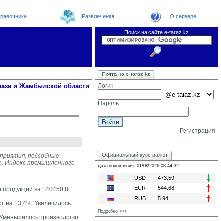
равочники
Развлечения
О сервере
Поиск на сайте e-taraz.kz
Новости
Новости e-taraz
Телефоный справочник
Видеоконференция
Почта на e-taraz.kz
Погода в Таразе
Замечания и предложения
Чат
Организации
Форум
Курсы валют
Web
раза и Жамбылской области
Логин
Пароль
Регистрация
Официальный курс валют
дприятия, подсобные
ге. Индекс промышленного
Дата обновления: 01/08/2026 08:44:32
USD
473.59
EUR
544.68
о продукции на 140450,8
RUB
5.94
 на 13,4%. Увеличилось 
Подробно >>>
Уменьшилось производство 