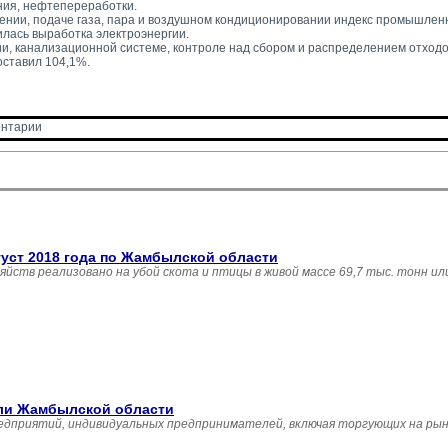
ния, нефтепереработки.
ении, подаче газа, пара и воздушном кондиционировании индекс промышленн
илась выработка электроэнергии.
и, канализационной системе, контроле над сбором и распределением отходо
оставил 104,1%.
нтарии 
густ 2018 года по Жамбылской области
зяйств реализовано на убой скота и птицы в живой массе 69,7 тыс. тонн и
вли Жамбылской области
едприятий, индивидуальных предпринимателей, включая торгующих на рын