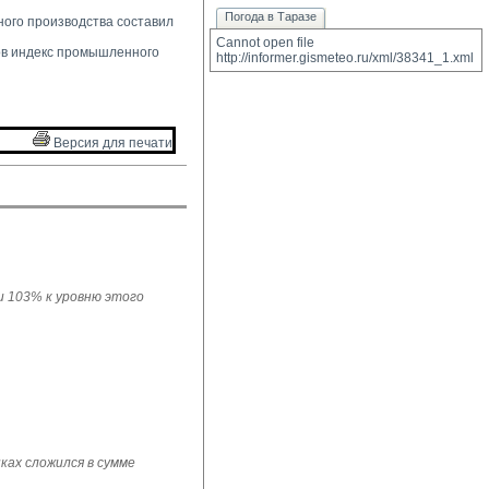
Погода в Таразе
ого производства составил 
Cannot open file 
в индекс промышленного 
http://informer.gismeteo.ru/xml/38341_1.xml
Версия для печати 
ли 103% к уровню этого
ках сложился в сумме