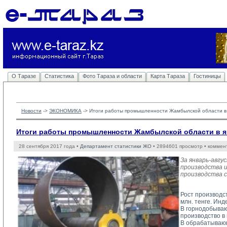
О Таразе
Статистика
Фото Тараза и области
Карта Тараза
Гостиницы
Новости
-> 
ЭКОНОМИКА
-> 
Итоги работы промышленности Жамбылской области в 
Итоги работы промышленности Жамбылской области в ян
28 сентября 2017 года •
Департамент статистики ЖО
• 2894601 просмотр • коммен
За январь-авг
производства и
производства с
Рост производст
млн. тенге. Ин
В горнодобываю
производство в
В обрабатывающ