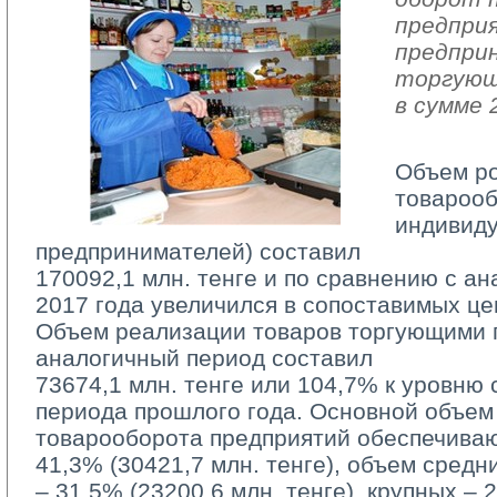
предпри
предпри
торгующ
в сумме 
Объем р
товарооб
индивид
предпринимателей) составил
170092,1 млн. тенге и по сравнению с а
2017 года увеличился в сопоставимых це
Объем реализации товаров торгующими п
аналогичный период составил
73674,1 млн. тенге или 104,7% к уровню 
периода прошлого года. Основной объем
товарооборота предприятий обеспечива
41,3% (30421,7 млн. тенге), объем средн
– 31,5% (23200,6 млн. тенге), крупных – 