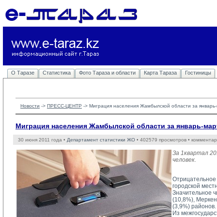
О Таразе
Статистика
Фото Тараза и области
Карта Тараза
Гостиницы
Новости
-> 
ПРЕСС-ЦЕНТР
-> 
Миграция населения Жамбылской области за январь-
Миграция населения Жамбылской области за январь-март
30 июня 2011 года •
Департамент статистики ЖО
• 402579 просмотров • комментар
За 1квартал 20
человек.
Отрицательное 
городской местн
Значительное чи
(10,8%), Меркен
(3,9%) районов.
Из межгосударс