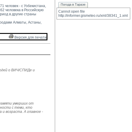
Погода в Таразе
1 человек - с Узбекистана, 
162 человека в Российскую
Cannot open file 
ериод в другие страны
http://informer.gismeteo.ru/xml/38341_1.xml
родами Алматы, Астаны, 
Версия для печати 
юдей о ВИЧ/СПИДе и
 памяти умерших от
рности с теми, кто
и возраста. А главное -