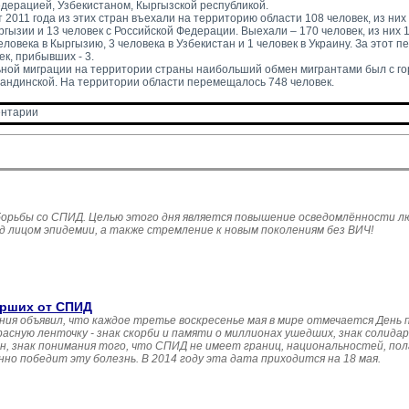
едерацией, Узбекистаном, Кыргызской республикой.
т 2011 года из этих стран въехали на территорию области 108 человек, из них 7
ргызии и 13 человек с Российской Федерации. Выехали – 170 человек, из них 
ловека в Кыргызию, 3 человека в Узбекистан и 1 человек в Украину. За этот п
к, прибывших - 3.
ной миграции на территории страны наибольший обмен мигрантами был с го
андинской. На территории области перемещалось 748 человек.
нтарии 
борьбы со СПИД. Целью этого дня является повышение осведомлённости л
 лицом эпидемии, а также стремление к новым поколениям без ВИЧ!
ерших от СПИД
ения объявил, что каждое третье воскресенье мая в мире отмечается День
асную ленточку - знак скорби и памяти о миллионах ушедших, знак солида
 знак понимания того, что СПИД не имеет границ, национальностей, пола 
но победит эту болезнь. В 2014 году эта дата приходится на 18 мая.