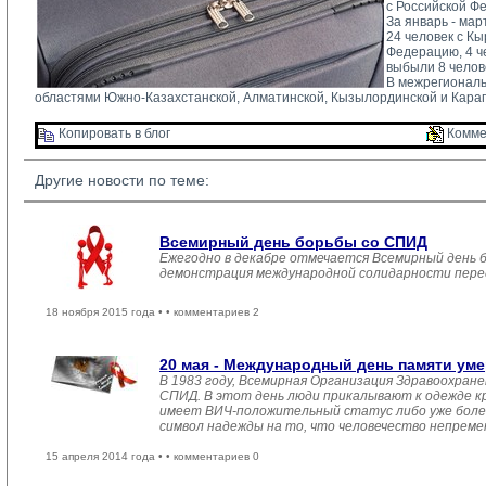
с Российской Ф
За январь - мар
24 человек с Кы
Федерацию, 4 че
выбыли 8 челове
В межрегиональ
областями Южно-Казахстанской, Алматинской, Кызылординской и Караг
Копировать в блог 
Комме
Другие новости по теме:
Всемирный день борьбы со СПИД
Ежегодно в декабре отмечается Всемирный день 
демонстрация международной солидарности перед
18 ноября 2015 года •
• комментариев 2
20 мая - Международный день памяти ум
В 1983 году, Всемирная Организация Здравоохран
СПИД. В этот день люди прикалывают к одежде кр
имеет ВИЧ-положительный статус либо уже болен,
символ надежды на то, что человечество непремен
15 апреля 2014 года •
• комментариев 0