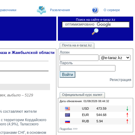
равочники
Развлечения
О сервере
Поиск на сайте e-taraz.kz
Новости
Новости e-taraz
Телефоный справочник
Видеоконференция
Почта на e-taraz.kz
Погода в Таразе
Замечания и предложения
Чат
Организации
Форум
Курсы валют
Web
раза и Жамбылской области
Логин
Пароль
Регистрация
Официальный курс валют
век, выбыло – 5129
Дата обновления: 01/08/2026 08:44:32
USD
473.59
5% составляют жители
EUR
544.68
 с территории Кордайского 
RUB
5.94
ого (4,9%), Таласского
Подробно >>>
странами СНГ, в основном 