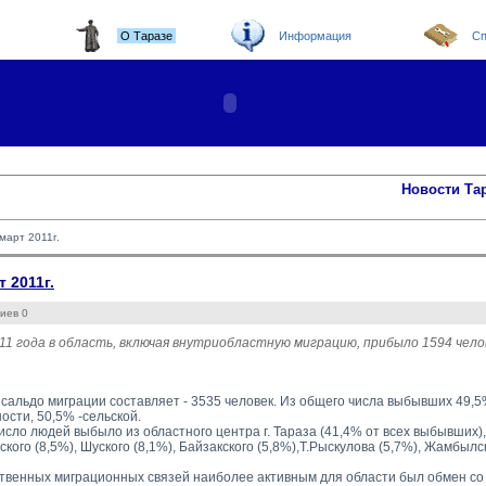
О Таразе
Информация
Сп
Новости Та
март 2011г.
 2011г.
иев 0
11 года в область, включая внутриобластную миграцию, прибыло 1594 чело
сальдо миграции составляет - 3535 человек. Из общего числа выбывших 49,
ости, 50,5% -сельской.
сло людей выбыло из областного центра г. Тараза (41,4% от всех выбывших),
ского (8,5%), Шуского (8,1%), Байзакского (5,8%),Т.Рыскулова (5,7%), Жамбылск
твенных миграционных связей наиболее активным для области был обмен со 