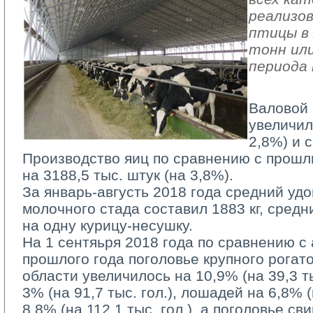
реализов
птицы в 
тонн или
периода 
Валовой 
увеличил
2,8%) и с
Производство яиц по сравнению с прошл
на 3188,5 тыс. штук (на 3,8%).
За январь-августь 2018 года средний удо
молочного стада составил 1883 кг, средн
на одну курицу-несушку.
На 1 сентяьря 2018 года по сравнению с
прошлого года поголовье крупного рогато
области увеличилось на 10,9% (на 39,3 тыс
3% (на 91,7 тыс. гол.), лошадей на 6,8% (н
8,8% (на 112,1 тыс. гол.), а поголовье с