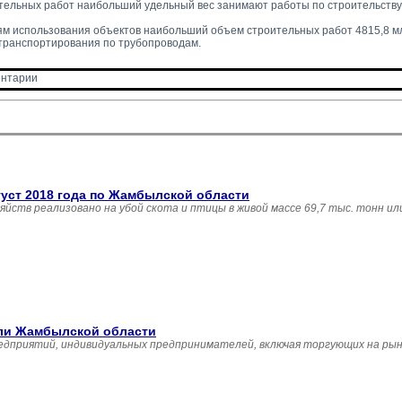
тельных работ наибольший удельный вес занимают работы по строительству
м использования объектов наибольший объем строительных работ 4815,8 млн
транспортирования по трубопроводам.
нтарии 
густ 2018 года по Жамбылской области
зяйств реализовано на убой скота и птицы в живой массе 69,7 тыс. тонн и
вли Жамбылской области
едприятий, индивидуальных предпринимателей, включая торгующих на рын