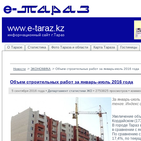
О Таразе
Статистика
Фото Тараза и области
Карта Тараза
Гостиницы
Новости
-> 
ЭКОНОМИКА
-> 
Объем строительных работ за январь-июль 2016 года
Объем строительных работ за январь-июль 2016 года
5 сентября 2016 года •
Департамент статистики ЖО
• 2753825 просмотров • комме
За январь-июль
тенге. Индекс 
Увеличение объ
Кордайском (173
В городе Тараз
в сравнении с 
По сравнению с
17,4%, по теку