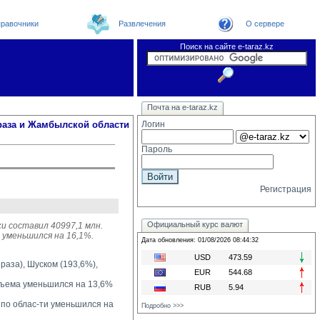
равочники
Развлечения
О сервере
Поиск на сайте e-taraz.kz
Новости
Новости e-taraz
Телефоный справочник
Видеоконференция
Почта на e-taraz.kz
Погода в Таразе
Замечания и предложения
Чат
Организации
Форум
Курсы валют
Web
раза и Жамбылской области
Логин
Пароль
Регистрация
Официальный курс валют
и составил 40997,1 млн.
 уменьшился на 16,1%.
Дата обновления: 01/08/2026 08:44:32
USD
473.59
раза), Шуском (193,6%),
EUR
544.68
бъема уменьшился на 13,6% 
RUB
5.94
по облас-ти уменьшился на 
Подробно >>>