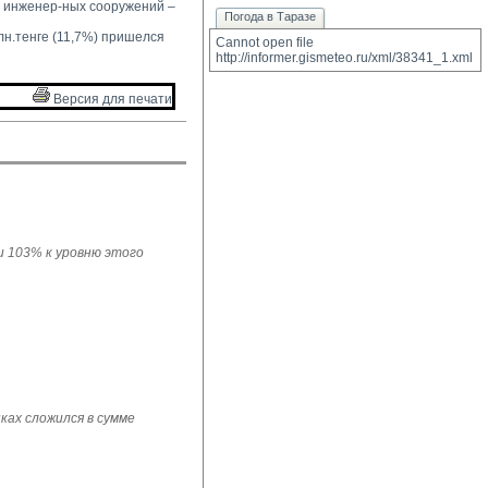
 инженер-ных сооружений – 
Погода в Таразе
.тенге (11,7%) пришелся 
Cannot open file 
http://informer.gismeteo.ru/xml/38341_1.xml
Версия для печати 
ли 103% к уровню этого
ках сложился в сумме