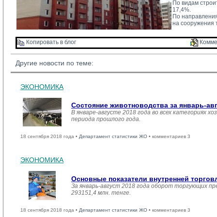
По видам строи
17,4%.
По направления
на сооружения 
Копировать в блог 
Комме
Другие новости по теме:
ЭКОНОМИКА
Состояние животноводства за январь-ав
В январе-августе 2018 года во всех категориях хо
периода прошлого года.
18 сентября 2018 года •
Департамент статистики ЖО
• комментариев 3
ЭКОНОМИКА
Основные показатели внутренней торго
За январь-август 2018 года оборот торгующих пр
293151,4 млн. тенге.
18 сентября 2018 года •
Департамент статистики ЖО
• комментариев 3